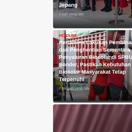
Jepang
7 hari yang lalu
HEADLINE
Pertamina Lakukan Pembina
dan Penghentian Sementara
Penyaluran Biosolar di SPB
Sonder, Pastikan Kebutuhan
Biosolar Masyarakat Tetap
Terpenuhi
2 minggu yang lalu