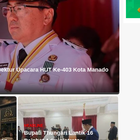
pektur Upacara HUT Ke-403 Kota Manado
HEADLINE
Bupati Thungari Lantik 16