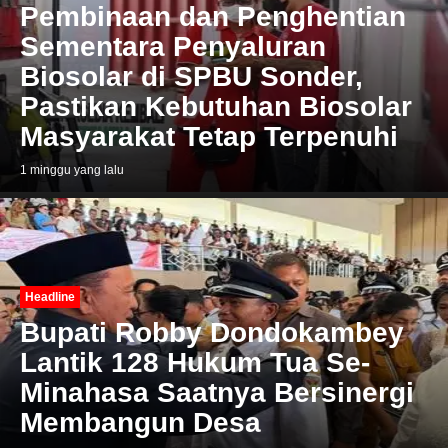
Pembinaan dan Penghentian
Sementara Penyaluran
Biosolar di SPBU Sonder,
Pastikan Kebutuhan Biosolar
Masyarakat Tetap Terpenuhi
1 minggu yang lalu
Headline
Bupati Robby Dondokambey
Lantik 128 Hukum Tua Se-
Minahasa Saatnya Bersinergi
Membangun Desa