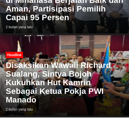
di Minahasa Berjalan Baik dan
Aman, Partisipasi Pemilih
Capai 95 Persen
2 bulan yang lalu
Headline
Disaksikan Wawaii Richard
Sualang, Sintya Bojoh
Kukuhkan Hut Kamrin
Sebagai Ketua Pokja PWI
Manado
2 bulan yang lalu