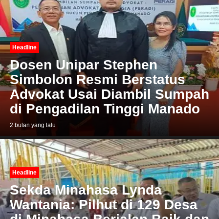
Headline
Dosen Unipar Stephen
Simbolon Resmi Berstatus
Advokat Usai Diambil Sumpah
di Pengadilan Tinggi Manado
2 bulan yang lalu
Headline
Sekda Minahasa Lynda
Wantania: Pilhut di 129 Desa