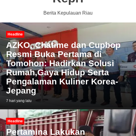
Berita Kepulauan Riau
Headline
AZKO, Chatime dan Cupbop
Resmi Buka Pertama di
Tomohon: Hadirkan Solusi
Rumah,Gaya Hidup Serta
Pengalaman Kuliner Korea-
Jepang
7 hari yang lalu
Headline
Pertamina Lakukan