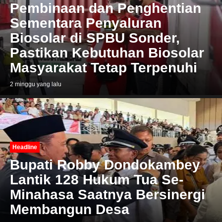
Pembinaan dan Penghentian
Sementara Penyaluran
Biosolar di SPBU Sonder,
Pastikan Kebutuhan Biosolar
Masyarakat Tetap Terpenuhi
2 minggu yang lalu
Headline
Bupati Robby Dondokambey
Lantik 128 Hukum Tua Se-
Minahasa Saatnya Bersinergi
Membangun Desa