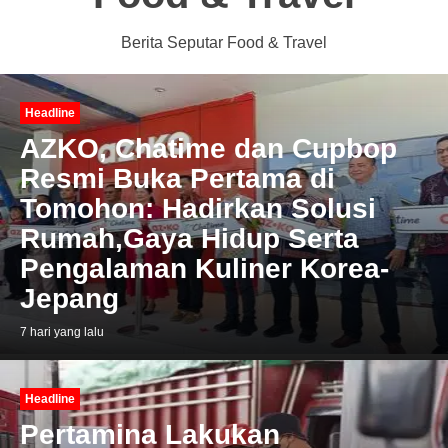
Berita Seputar Food & Travel
Headline
AZKO, Chatime dan Cupbop
Resmi Buka Pertama di
Tomohon: Hadirkan Solusi
Rumah,Gaya Hidup Serta
Pengalaman Kuliner Korea-
Jepang
7 hari yang lalu
Headline
Pertamina Lakukan