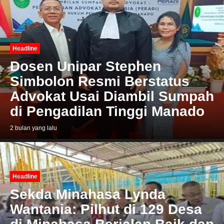
Headline
Dosen Unipar Stephen
Simbolon Resmi Berstatus
Advokat Usai Diambil Sumpah
di Pengadilan Tinggi Manado
2 bulan yang lalu
Headline
Sekda Minahasa Lynda
Wantania: Pilhut di 129 Desa