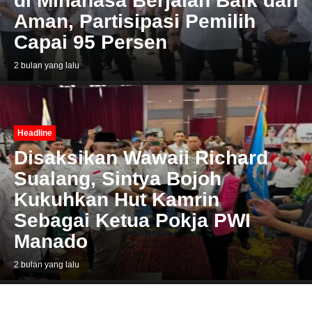
di Minahasa Berjalan Baik dan
Aman, Partisipasi Pemilih
Capai 95 Persen
2 bulan yang lalu
Headline
Disaksikan Wawaii Richard
Sualang, Sintya Bojoh
Kukuhkan Hut Kamrin
Sebagai Ketua Pokja PWI
Manado
2 bulan yang lalu