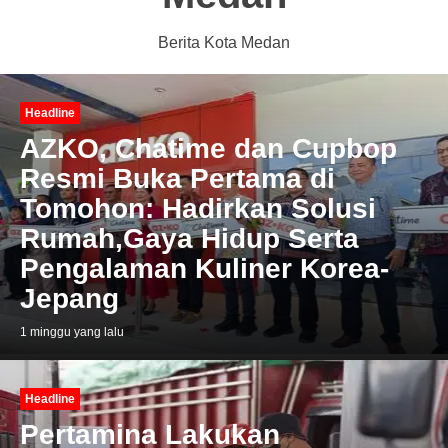
Berita Kota Medan
Headline
AZKO, Chatime dan Cupbop
Resmi Buka Pertama di
Tomohon: Hadirkan Solusi
Rumah,Gaya Hidup Serta
Pengalaman Kuliner Korea-
Jepang
1 minggu yang lalu
Headline
Pertamina Lakukan