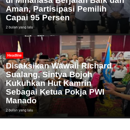
di Minahasa Berjalan Baik dan
Aman, Partisipasi Pemilih
Capai 95 Persen
2 bulan yang lalu
Headline
Disaksikan Wawaii Richard
Sualang, Sintya Bojoh
Kukuhkan Hut Kamrin
Sebagai Ketua Pokja PWI
Manado
2 bulan yang lalu