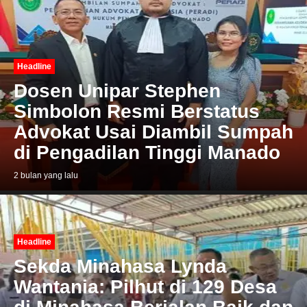
Headline
Dosen Unipar Stephen
Simbolon Resmi Berstatus
Advokat Usai Diambil Sumpah
di Pengadilan Tinggi Manado
2 bulan yang lalu
Headline
Sekda Minahasa Lynda
Wantania: Pilhut di 129 Desa