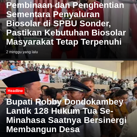
Pembinaan dan Penghentian
Sementara Penyaluran
Biosolar di SPBU Sonder,
Pastikan Kebutuhan Biosolar
Masyarakat Tetap Terpenuhi
2 minggu yang lalu
Headline
Bupati Robby Dondokambey
Lantik 128 Hukum Tua Se-
Minahasa Saatnya Bersinergi
Membangun Desa