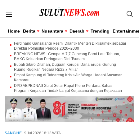
Home
Berita
Nusantara
Daerah
Trending
Entertainme
Ferdinand Gansalangi Resmi Dilantik Menteri Diktisaintek sebagai
Direktur Polnustar Periode 2026–2030
BREAKING NEWS : Gempa M 7,7 Guncang Barat Laut Tahuna,
BMKG Keluarkan Peringatan Dini Tsunami
Bupati Sitaro Ditahan, Dugaan Korupsi Dana Erupsi Gunung
Ruang Rugikan Negara Rp22,7 Miliar
Empat Kampung di Tatoareng Krisis Air, Warga Hadapi Ancaman
Kemarau
DPD ABPEDNAS Sulut Gelar Rapat Pleno Perdana Bahas
Program Kerja dan Tindak Lanjut Kerjasama dengan Kejaksaan
SANGIHE
· 9 Jul 2026
18:13
WITA
·