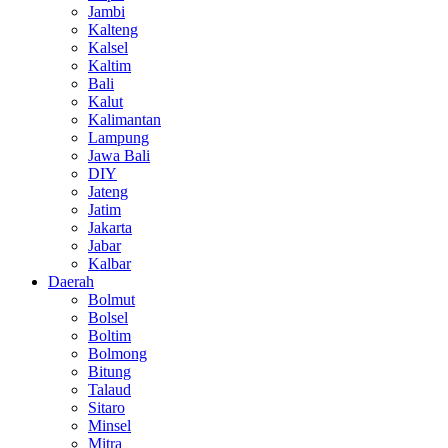
Jambi
Kalteng
Kalsel
Kaltim
Bali
Kalut
Kalimantan
Lampung
Jawa Bali
DIY
Jateng
Jatim
Jakarta
Jabar
Kalbar
Daerah
Bolmut
Bolsel
Boltim
Bolmong
Bitung
Talaud
Sitaro
Minsel
Mitra