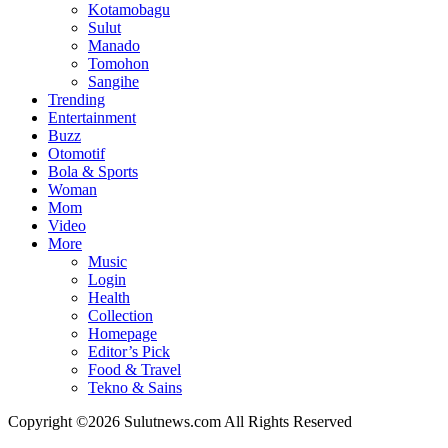
Kotamobagu
Sulut
Manado
Tomohon
Sangihe
Trending
Entertainment
Buzz
Otomotif
Bola & Sports
Woman
Mom
Video
More
Music
Login
Health
Collection
Homepage
Editor’s Pick
Food & Travel
Tekno & Sains
Copyright ©2026 Sulutnews.com All Rights Reserved