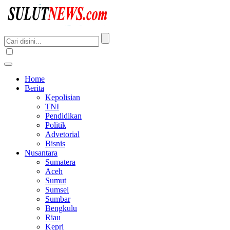
Home
Berita
Kepolisian
TNI
Pendidikan
Politik
Advetorial
Bisnis
Nusantara
Sumatera
Aceh
Sumut
Sumsel
Sumbar
Bengkulu
Riau
Kepri