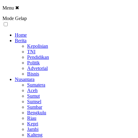
Menu
✖
Mode Gelap
Home
Berita
Kepolisian
TNI
Pendidikan
Politik
Advetorial
Bisnis
Nusantara
Sumatera
Aceh
Sumut
Sumsel
Sumbar
Bengkulu
Riau
Kepri
Jambi
Kalteng