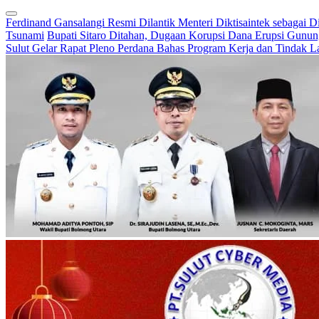
Ferdinand Gansalangi Resmi Dilantik Menteri Diktisaintek sebagai D
Tsunami
Bupati Sitaro Ditahan, Dugaan Korupsi Dana Erupsi Gunu
Sulut Gelar Rapat Pleno Perdana Bahas Program Kerja dan Tindak L