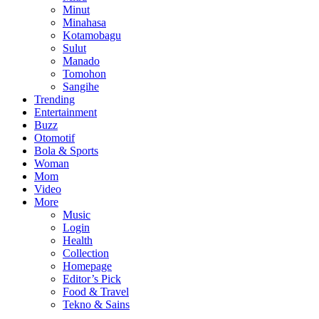
Minut
Minahasa
Kotamobagu
Sulut
Manado
Tomohon
Sangihe
Trending
Entertainment
Buzz
Otomotif
Bola & Sports
Woman
Mom
Video
More
Music
Login
Health
Collection
Homepage
Editor’s Pick
Food & Travel
Tekno & Sains