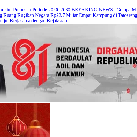
irektur Polnustar Periode 2026–2030
BREAKING NEWS : Gempa M 7,7 
ng Ruang Rugikan Negara Rp22,7 Miliar
Empat Kampung di Tatoareng
anjut Kerjasama dengan Kejaksaan