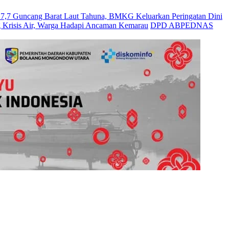
Guncang Barat Laut Tahuna, BMKG Keluarkan Peringatan Dini
 Krisis Air, Warga Hadapi Ancaman Kemarau
DPD ABPEDNAS