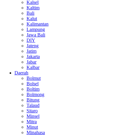
Kalsel
Kaltim
Bali
Kalut
Kalimantan
Lampung
Jawa Bali
DIY
Jateng
Jatim
Jakarta
Jabar
Kalbar
Daerah
Bolmut
Bolsel
Boltim
Bolmong
Bitung
Talaud
Sitaro
Minsel
Mitra
Minut
Minahasa