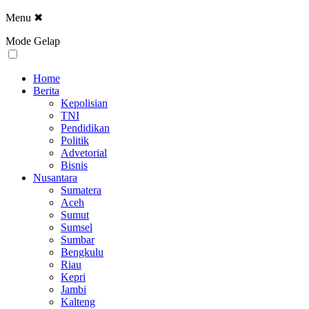
Menu
✖
Mode Gelap
Home
Berita
Kepolisian
TNI
Pendidikan
Politik
Advetorial
Bisnis
Nusantara
Sumatera
Aceh
Sumut
Sumsel
Sumbar
Bengkulu
Riau
Kepri
Jambi
Kalteng