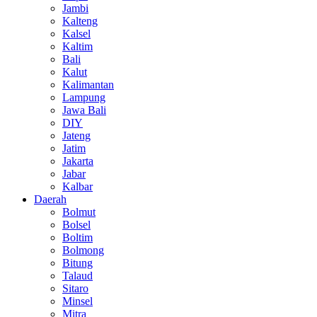
Jambi
Kalteng
Kalsel
Kaltim
Bali
Kalut
Kalimantan
Lampung
Jawa Bali
DIY
Jateng
Jatim
Jakarta
Jabar
Kalbar
Daerah
Bolmut
Bolsel
Boltim
Bolmong
Bitung
Talaud
Sitaro
Minsel
Mitra