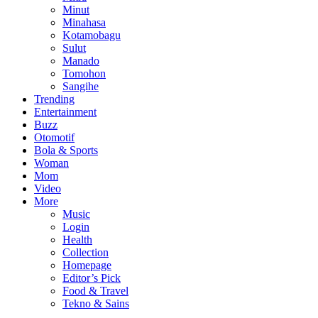
Minut
Minahasa
Kotamobagu
Sulut
Manado
Tomohon
Sangihe
Trending
Entertainment
Buzz
Otomotif
Bola & Sports
Woman
Mom
Video
More
Music
Login
Health
Collection
Homepage
Editor’s Pick
Food & Travel
Tekno & Sains