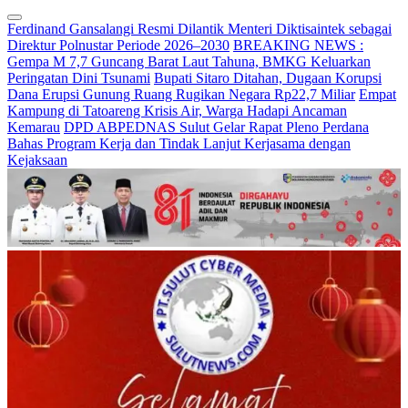
Ferdinand Gansalangi Resmi Dilantik Menteri Diktisaintek sebagai
Direktur Polnustar Periode 2026–2030
BREAKING NEWS :
Gempa M 7,7 Guncang Barat Laut Tahuna, BMKG Keluarkan
Peringatan Dini Tsunami
Bupati Sitaro Ditahan, Dugaan Korupsi
Dana Erupsi Gunung Ruang Rugikan Negara Rp22,7 Miliar
Empat
Kampung di Tatoareng Krisis Air, Warga Hadapi Ancaman
Kemarau
DPD ABPEDNAS Sulut Gelar Rapat Pleno Perdana
Bahas Program Kerja dan Tindak Lanjut Kerjasama dengan
Kejaksaan