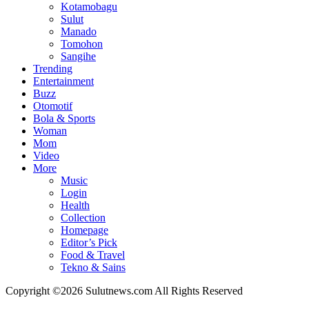
Kotamobagu
Sulut
Manado
Tomohon
Sangihe
Trending
Entertainment
Buzz
Otomotif
Bola & Sports
Woman
Mom
Video
More
Music
Login
Health
Collection
Homepage
Editor’s Pick
Food & Travel
Tekno & Sains
Copyright ©2026 Sulutnews.com All Rights Reserved