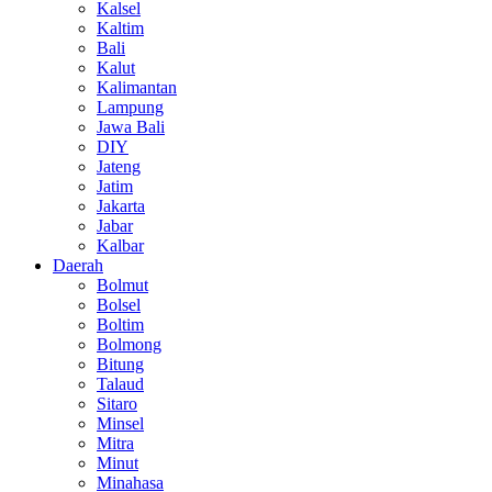
Kalsel
Kaltim
Bali
Kalut
Kalimantan
Lampung
Jawa Bali
DIY
Jateng
Jatim
Jakarta
Jabar
Kalbar
Daerah
Bolmut
Bolsel
Boltim
Bolmong
Bitung
Talaud
Sitaro
Minsel
Mitra
Minut
Minahasa