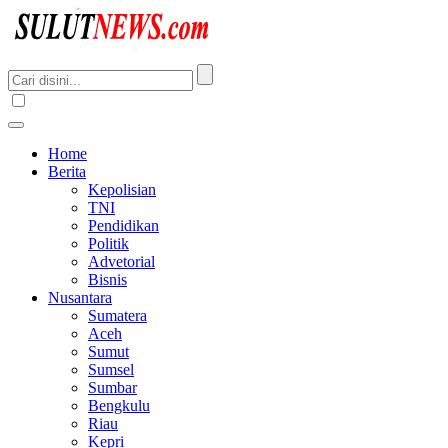
Home
Berita
Kepolisian
TNI
Pendidikan
Politik
Advetorial
Bisnis
Nusantara
Sumatera
Aceh
Sumut
Sumsel
Sumbar
Bengkulu
Riau
Kepri