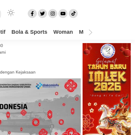
if
Bola & Sports
Woman
Mom
Video
More
30
ami
 dengan Kejaksaan