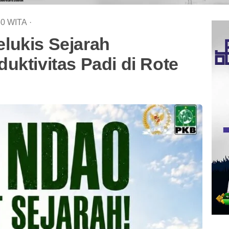
50
WITA
·
lukis Sejarah
uktivitas Padi di Rote