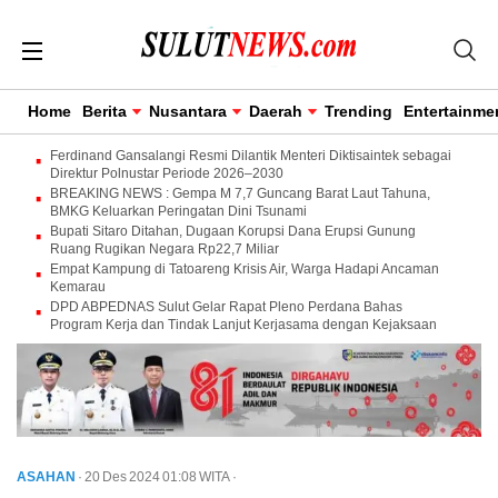
Home
Berita
Nusantara
Daerah
Trending
Entertainme
Ferdinand Gansalangi Resmi Dilantik Menteri Diktisaintek sebagai
Direktur Polnustar Periode 2026–2030
BREAKING NEWS : Gempa M 7,7 Guncang Barat Laut Tahuna,
BMKG Keluarkan Peringatan Dini Tsunami
Bupati Sitaro Ditahan, Dugaan Korupsi Dana Erupsi Gunung
Ruang Rugikan Negara Rp22,7 Miliar
Empat Kampung di Tatoareng Krisis Air, Warga Hadapi Ancaman
Kemarau
DPD ABPEDNAS Sulut Gelar Rapat Pleno Perdana Bahas
Program Kerja dan Tindak Lanjut Kerjasama dengan Kejaksaan
ASAHAN
· 20 Des 2024
01:08
WITA
·