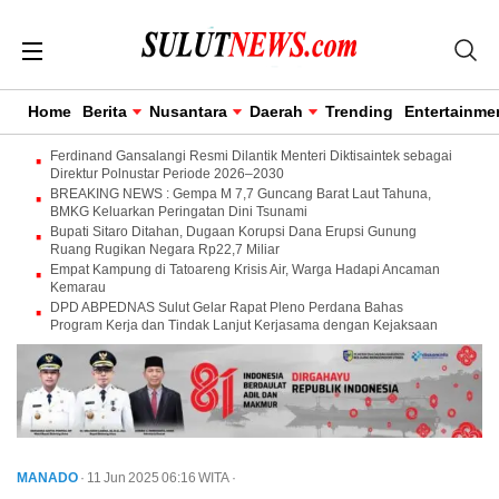
Home
Berita
Nusantara
Daerah
Trending
Entertainme
Ferdinand Gansalangi Resmi Dilantik Menteri Diktisaintek sebagai
Direktur Polnustar Periode 2026–2030
BREAKING NEWS : Gempa M 7,7 Guncang Barat Laut Tahuna,
BMKG Keluarkan Peringatan Dini Tsunami
Bupati Sitaro Ditahan, Dugaan Korupsi Dana Erupsi Gunung
Ruang Rugikan Negara Rp22,7 Miliar
Empat Kampung di Tatoareng Krisis Air, Warga Hadapi Ancaman
Kemarau
DPD ABPEDNAS Sulut Gelar Rapat Pleno Perdana Bahas
Program Kerja dan Tindak Lanjut Kerjasama dengan Kejaksaan
MANADO
· 11 Jun 2025
06:16
WITA
·