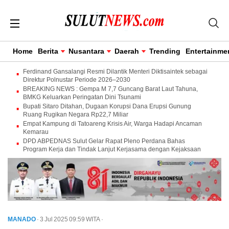
Home
Berita
Nusantara
Daerah
Trending
Entertainme
Ferdinand Gansalangi Resmi Dilantik Menteri Diktisaintek sebagai
Direktur Polnustar Periode 2026–2030
BREAKING NEWS : Gempa M 7,7 Guncang Barat Laut Tahuna,
BMKG Keluarkan Peringatan Dini Tsunami
Bupati Sitaro Ditahan, Dugaan Korupsi Dana Erupsi Gunung
Ruang Rugikan Negara Rp22,7 Miliar
Empat Kampung di Tatoareng Krisis Air, Warga Hadapi Ancaman
Kemarau
DPD ABPEDNAS Sulut Gelar Rapat Pleno Perdana Bahas
Program Kerja dan Tindak Lanjut Kerjasama dengan Kejaksaan
MANADO
· 3 Jul 2025
09:59
WITA
·