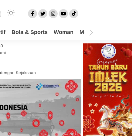
if
Bola & Sports
Woman
Mom
Video
More
30
ami
 dengan Kejaksaan