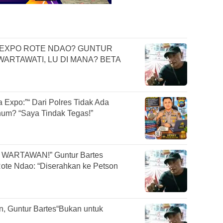
K EXPO ROTE NDAO? GUNTUR
ARTAWATI, LU DI MANA? BETA
 Expo:”“ Dari Polres Tidak Ada
num? “Saya Tindak Tegas!”
k WARTAWAN!” Guntur Bartes
ote Ndao: “Diserahkan ke Petson
, Guntur Bartes“Bukan untuk