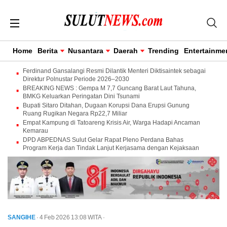
Home
Berita
Nusantara
Daerah
Trending
Entertainme
Ferdinand Gansalangi Resmi Dilantik Menteri Diktisaintek sebagai
Direktur Polnustar Periode 2026–2030
BREAKING NEWS : Gempa M 7,7 Guncang Barat Laut Tahuna,
BMKG Keluarkan Peringatan Dini Tsunami
Bupati Sitaro Ditahan, Dugaan Korupsi Dana Erupsi Gunung
Ruang Rugikan Negara Rp22,7 Miliar
Empat Kampung di Tatoareng Krisis Air, Warga Hadapi Ancaman
Kemarau
DPD ABPEDNAS Sulut Gelar Rapat Pleno Perdana Bahas
Program Kerja dan Tindak Lanjut Kerjasama dengan Kejaksaan
SANGIHE
· 4 Feb 2026
13:08
WITA
·