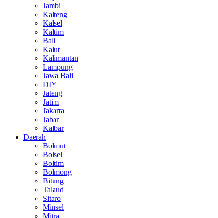
Jambi
Kalteng
Kalsel
Kaltim
Bali
Kalut
Kalimantan
Lampung
Jawa Bali
DIY
Jateng
Jatim
Jakarta
Jabar
Kalbar
Daerah
Bolmut
Bolsel
Boltim
Bolmong
Bitung
Talaud
Sitaro
Minsel
Mitra