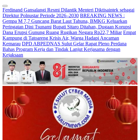
Ferdinand Gansalangi Resmi Dilantik Menteri Diktisaintek sebagai
Direktur Polnustar Periode 2026–2030
BREAKING NEWS :
Gempa M 7,7 Guncang Barat Laut Tahuna, BMKG Keluarkan
Peringatan Dini Tsunami
Bupati Sitaro Ditahan, Dugaan Korupsi
Dana Erupsi Gunung Ruang Rugikan Negara Rp22,7 Miliar
Empat
Kampung di Tatoareng Krisis Air, Warga Hadapi Ancaman
Kemarau
DPD ABPEDNAS Sulut Gelar Rapat Pleno Perdana
Bahas Program Kerja dan Tindak Lanjut Kerjasama dengan
Kejaksaan