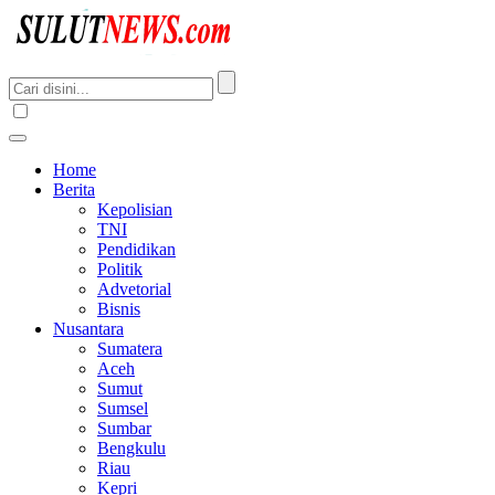
Home
Berita
Kepolisian
TNI
Pendidikan
Politik
Advetorial
Bisnis
Nusantara
Sumatera
Aceh
Sumut
Sumsel
Sumbar
Bengkulu
Riau
Kepri