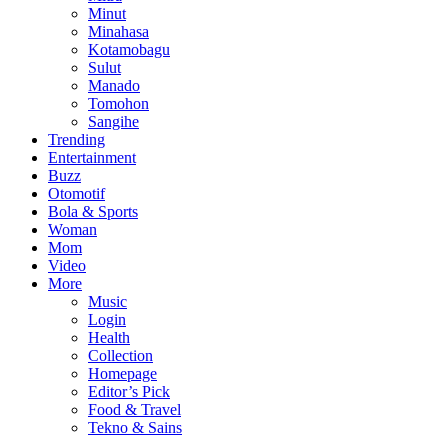
Minut
Minahasa
Kotamobagu
Sulut
Manado
Tomohon
Sangihe
Trending
Entertainment
Buzz
Otomotif
Bola & Sports
Woman
Mom
Video
More
Music
Login
Health
Collection
Homepage
Editor’s Pick
Food & Travel
Tekno & Sains