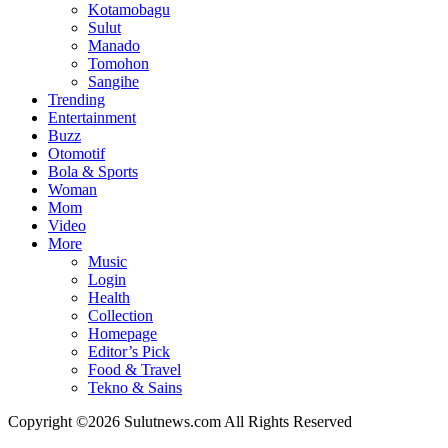
Kotamobagu
Sulut
Manado
Tomohon
Sangihe
Trending
Entertainment
Buzz
Otomotif
Bola & Sports
Woman
Mom
Video
More
Music
Login
Health
Collection
Homepage
Editor’s Pick
Food & Travel
Tekno & Sains
Copyright ©2026 Sulutnews.com All Rights Reserved