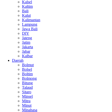
Kalsel
Kaltim
Bali
Kalut
Kalimantan
Lampung
Jawa Bali
DIY
Jateng
Jatim
Jakarta
Jabar
Kalbar
Daerah
Bolmut
Bolsel
Boltim
Bolmong
Bitung
Talaud
Sitaro
Minsel
Mitra
Minut
Minahasa