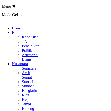
Menu
✖
Mode Gelap
Home
Berita
Kepolisian
TNI
Pendidikan
Politik
Advetorial
Bisnis
Nusantara
Sumatera
Aceh
Sumut
Sumsel
Sumbar
Bengkulu
Riau
Kepri
Jambi
Kalteng