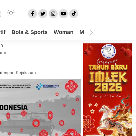
if
Bola & Sports
Woman
Mom
Video
More
30
ami
 dengan Kejaksaan