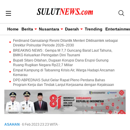
Home
Berita
Nusantara
Daerah
Trending
Entertainme
Ferdinand Gansalangi Resmi Dilantik Menteri Diktisaintek sebagai
Direktur Polnustar Periode 2026–2030
BREAKING NEWS : Gempa M 7,7 Guncang Barat Laut Tahuna,
BMKG Keluarkan Peringatan Dini Tsunami
Bupati Sitaro Ditahan, Dugaan Korupsi Dana Erupsi Gunung
Ruang Rugikan Negara Rp22,7 Miliar
Empat Kampung di Tatoareng Krisis Air, Warga Hadapi Ancaman
Kemarau
DPD ABPEDNAS Sulut Gelar Rapat Pleno Perdana Bahas
Program Kerja dan Tindak Lanjut Kerjasama dengan Kejaksaan
ASAHAN
· 6 Feb 2023
23:23
WITA
·