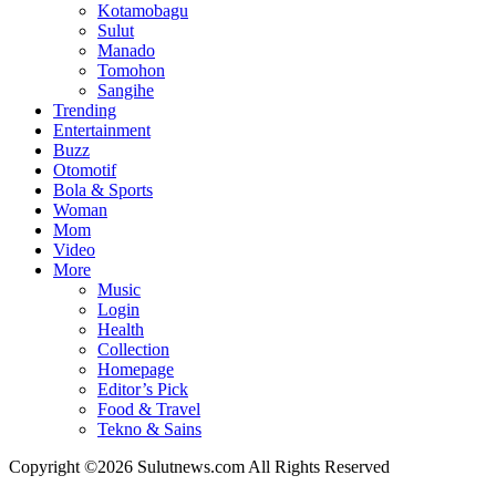
Kotamobagu
Sulut
Manado
Tomohon
Sangihe
Trending
Entertainment
Buzz
Otomotif
Bola & Sports
Woman
Mom
Video
More
Music
Login
Health
Collection
Homepage
Editor’s Pick
Food & Travel
Tekno & Sains
Copyright ©2026 Sulutnews.com All Rights Reserved