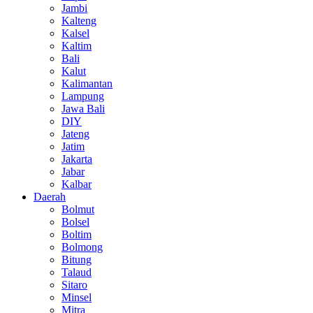
Jambi
Kalteng
Kalsel
Kaltim
Bali
Kalut
Kalimantan
Lampung
Jawa Bali
DIY
Jateng
Jatim
Jakarta
Jabar
Kalbar
Daerah
Bolmut
Bolsel
Boltim
Bolmong
Bitung
Talaud
Sitaro
Minsel
Mitra