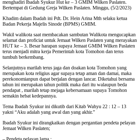
menghadiri Ibadah Syukur Hut ke – 3 GMIM Wilken Paslaten.
Bertempat di Gedung Greja Wilken Paslaten. Minggu, (5/2/2023)
Khadim dalam Ibadah ini Pdt. Dr. Hein Arina Mth selaku ketua
Badan Pekerja Majelis Sinode (BPMS) GMIM.
Wakil walikota saat membacakan sambutan Walikota mengucapkan
selamat dan proficiat untuk Jemaat Wilken Paslaten yang merayakan
HUT ke – 3. Besar harapan supaya Jemaat GMIM Wilken Paslaten
terus menjadi mitra kerja Pemerintah kota Tomohon dan terus
tumbuh berkembang.
Selanjutnya marilah terus jaga dan doakan kota Tomohon yang
merupakan kota religius agar supaya tetap aman dan damai, maka
perekonomianpun dapat berjalan dengan lancar. Diketahui bersama
tahun ini merupakan tahun politik maka dari itu walaupun beda
pendapat , marilah tetap mejaga kebersamaan supaya Tomohon
semakin hebat kedepannya.
Tema Ibadah Syukur ini dikutib dari Kitab Wahyu 22 : 12 – 13
yakni “Aku adalah yang awal dan yang akhir.”
Ibadah Syukur ini dirangkaikan dengan pergantian pendeta pelayan
Jemaat Wilken Paslaten;
– Pendeta pelayan lama :