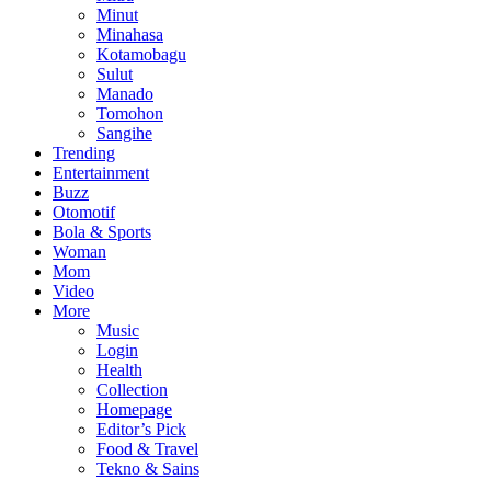
Minut
Minahasa
Kotamobagu
Sulut
Manado
Tomohon
Sangihe
Trending
Entertainment
Buzz
Otomotif
Bola & Sports
Woman
Mom
Video
More
Music
Login
Health
Collection
Homepage
Editor’s Pick
Food & Travel
Tekno & Sains