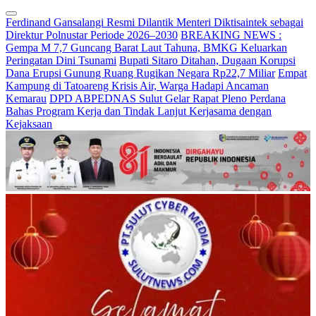
Ferdinand Gansalangi Resmi Dilantik Menteri Diktisaintek sebagai
Direktur Polnustar Periode 2026–2030
BREAKING NEWS :
Gempa M 7,7 Guncang Barat Laut Tahuna, BMKG Keluarkan
Peringatan Dini Tsunami
Bupati Sitaro Ditahan, Dugaan Korupsi
Dana Erupsi Gunung Ruang Rugikan Negara Rp22,7 Miliar
Empat
Kampung di Tatoareng Krisis Air, Warga Hadapi Ancaman
Kemarau
DPD ABPEDNAS Sulut Gelar Rapat Pleno Perdana
Bahas Program Kerja dan Tindak Lanjut Kerjasama dengan
Kejaksaan