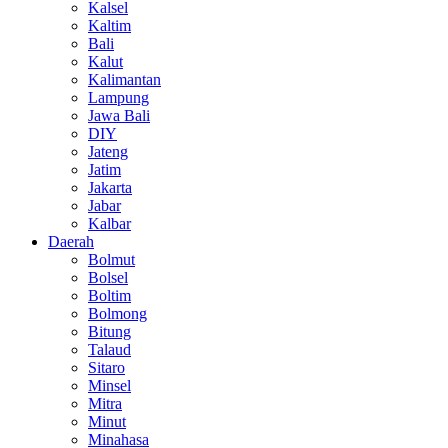
Kalsel
Kaltim
Bali
Kalut
Kalimantan
Lampung
Jawa Bali
DIY
Jateng
Jatim
Jakarta
Jabar
Kalbar
Daerah
Bolmut
Bolsel
Boltim
Bolmong
Bitung
Talaud
Sitaro
Minsel
Mitra
Minut
Minahasa