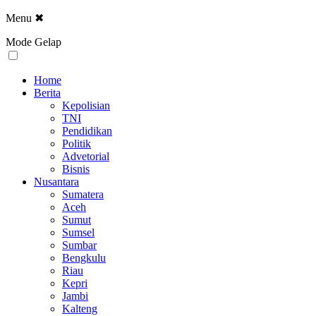
Menu
✖
Mode Gelap
Home
Berita
Kepolisian
TNI
Pendidikan
Politik
Advetorial
Bisnis
Nusantara
Sumatera
Aceh
Sumut
Sumsel
Sumbar
Bengkulu
Riau
Kepri
Jambi
Kalteng