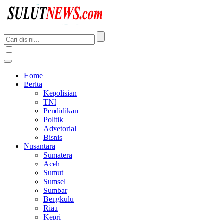
Home
Berita
Kepolisian
TNI
Pendidikan
Politik
Advetorial
Bisnis
Nusantara
Sumatera
Aceh
Sumut
Sumsel
Sumbar
Bengkulu
Riau
Kepri