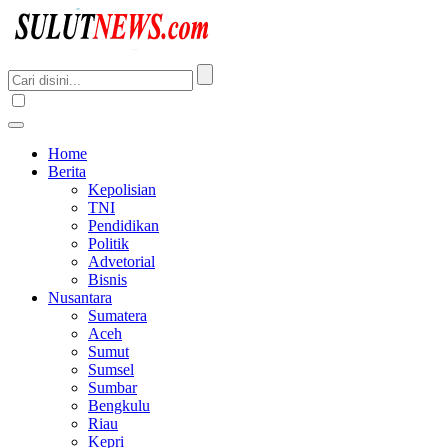
Home
Berita
Kepolisian
TNI
Pendidikan
Politik
Advetorial
Bisnis
Nusantara
Sumatera
Aceh
Sumut
Sumsel
Sumbar
Bengkulu
Riau
Kepri