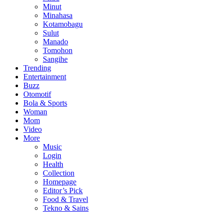
Minut
Minahasa
Kotamobagu
Sulut
Manado
Tomohon
Sangihe
Trending
Entertainment
Buzz
Otomotif
Bola & Sports
Woman
Mom
Video
More
Music
Login
Health
Collection
Homepage
Editor’s Pick
Food & Travel
Tekno & Sains