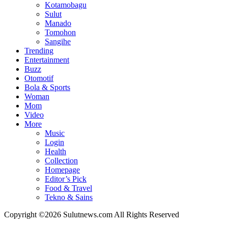
Kotamobagu
Sulut
Manado
Tomohon
Sangihe
Trending
Entertainment
Buzz
Otomotif
Bola & Sports
Woman
Mom
Video
More
Music
Login
Health
Collection
Homepage
Editor’s Pick
Food & Travel
Tekno & Sains
Copyright ©2026 Sulutnews.com All Rights Reserved