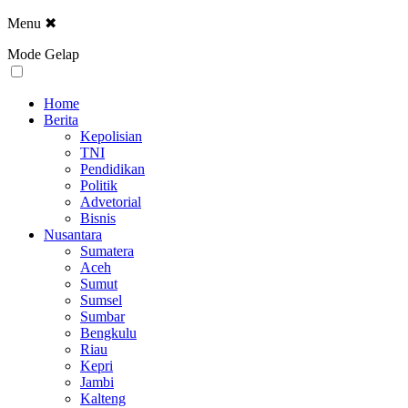
Menu
✖
Mode Gelap
Home
Berita
Kepolisian
TNI
Pendidikan
Politik
Advetorial
Bisnis
Nusantara
Sumatera
Aceh
Sumut
Sumsel
Sumbar
Bengkulu
Riau
Kepri
Jambi
Kalteng