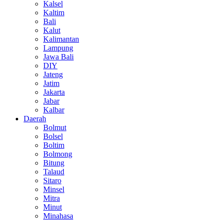
Kalsel
Kaltim
Bali
Kalut
Kalimantan
Lampung
Jawa Bali
DIY
Jateng
Jatim
Jakarta
Jabar
Kalbar
Daerah
Bolmut
Bolsel
Boltim
Bolmong
Bitung
Talaud
Sitaro
Minsel
Mitra
Minut
Minahasa