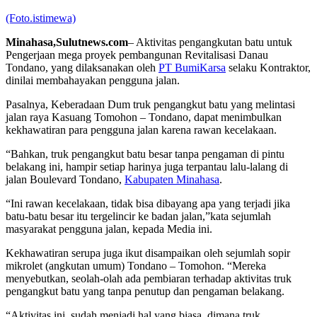
(Foto.istimewa)
Minahasa,Sulutnews.com
– Aktivitas pengangkutan batu untuk
Pengerjaan mega proyek pembangunan Revitalisasi Danau
Tondano, yang dilaksanakan oleh
PT BumiKarsa
selaku Kontraktor,
dinilai membahayakan pengguna jalan.
Pasalnya, Keberadaan Dum truk pengangkut batu yang melintasi
jalan raya Kasuang Tomohon – Tondano, dapat menimbulkan
kekhawatiran para pengguna jalan karena rawan kecelakaan.
“Bahkan, truk pengangkut batu besar tanpa pengaman di pintu
belakang ini, hampir setiap harinya juga terpantau lalu-lalang di
jalan Boulevard Tondano,
Kabupaten Minahasa
.
“Ini rawan kecelakaan, tidak bisa dibayang apa yang terjadi jika
batu-batu besar itu tergelincir ke badan jalan,”kata sejumlah
masyarakat pengguna jalan, kepada Media ini.
Kekhawatiran serupa juga ikut disampaikan oleh sejumlah sopir
mikrolet (angkutan umum) Tondano – Tomohon. “Mereka
menyebutkan, seolah-olah ada pembiaran terhadap aktivitas truk
pengangkut batu yang tanpa penutup dan pengaman belakang.
“Aktivitas ini, sudah menjadi hal yang biasa, dimana truk