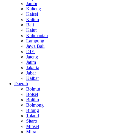
Jambi
Kalteng
Kalsel
Kaltim
Bali
Kalut
Kalimantan
Lampung
Jawa Bali
DIY
Jateng
Jatim
Jakarta
Jabar
Kalbar
Daerah
Bolmut
Bolsel
Boltim
Bolmong
Bitung
Talaud
Sitaro
Minsel
Mitra