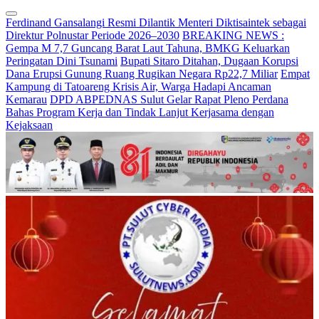
Ferdinand Gansalangi Resmi Dilantik Menteri Diktisaintek sebagai
Direktur Polnustar Periode 2026–2030
BREAKING NEWS :
Gempa M 7,7 Guncang Barat Laut Tahuna, BMKG Keluarkan
Peringatan Dini Tsunami
Bupati Sitaro Ditahan, Dugaan Korupsi
Dana Erupsi Gunung Ruang Rugikan Negara Rp22,7 Miliar
Empat
Kampung di Tatoareng Krisis Air, Warga Hadapi Ancaman
Kemarau
DPD ABPEDNAS Sulut Gelar Rapat Pleno Perdana
Bahas Program Kerja dan Tindak Lanjut Kerjasama dengan
Kejaksaan