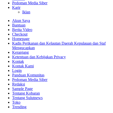
Pedoman Media Siber
Karir
Iklan
Akun Saya
Bantuan
Berita Video
Checkout
Homepage
Kadis Perikanan dan Kelautan Daerah Kepulauan dan Staf
Mengucapkan
Keranjang
Ketentuan dan Kebijakan Privacy
Kontak
Kontak Kami
Login
Panduan Komunitas
Pedoman Media Siber
Redaksi
Sample Page
Tentang Kobaran
Tentang Sulutnews
Toko
Trending