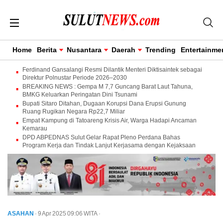
Home
Berita
Nusantara
Daerah
Trending
Entertainme
Ferdinand Gansalangi Resmi Dilantik Menteri Diktisaintek sebagai
Direktur Polnustar Periode 2026–2030
BREAKING NEWS : Gempa M 7,7 Guncang Barat Laut Tahuna,
BMKG Keluarkan Peringatan Dini Tsunami
Bupati Sitaro Ditahan, Dugaan Korupsi Dana Erupsi Gunung
Ruang Rugikan Negara Rp22,7 Miliar
Empat Kampung di Tatoareng Krisis Air, Warga Hadapi Ancaman
Kemarau
DPD ABPEDNAS Sulut Gelar Rapat Pleno Perdana Bahas
Program Kerja dan Tindak Lanjut Kerjasama dengan Kejaksaan
ASAHAN
· 9 Apr 2025
09:06
WITA
·