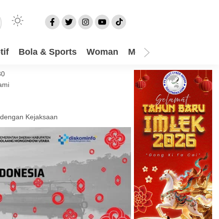
if
Bola & Sports
Woman
Mom
Video
More
30
ami
 dengan Kejaksaan