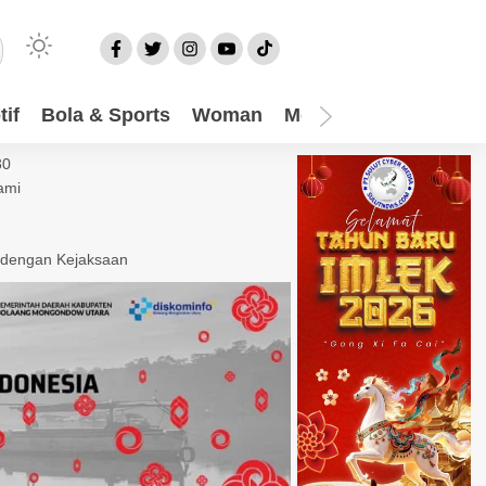
if
Bola & Sports
Woman
Mom
Video
More
30
ami
 dengan Kejaksaan