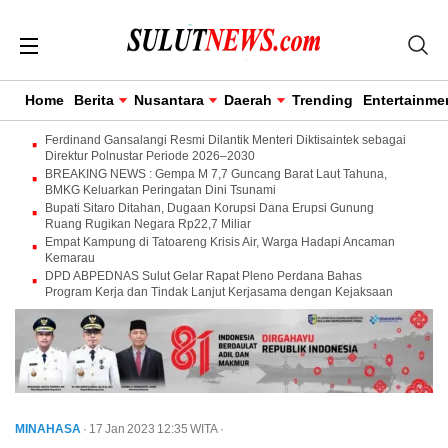
Home
Berita
Nusantara
Daerah
Trending
Entertainme
Ferdinand Gansalangi Resmi Dilantik Menteri Diktisaintek sebagai
Direktur Polnustar Periode 2026–2030
BREAKING NEWS : Gempa M 7,7 Guncang Barat Laut Tahuna,
BMKG Keluarkan Peringatan Dini Tsunami
Bupati Sitaro Ditahan, Dugaan Korupsi Dana Erupsi Gunung
Ruang Rugikan Negara Rp22,7 Miliar
Empat Kampung di Tatoareng Krisis Air, Warga Hadapi Ancaman
Kemarau
DPD ABPEDNAS Sulut Gelar Rapat Pleno Perdana Bahas
Program Kerja dan Tindak Lanjut Kerjasama dengan Kejaksaan
MINAHASA
· 17 Jan 2023
12:35
WITA
·