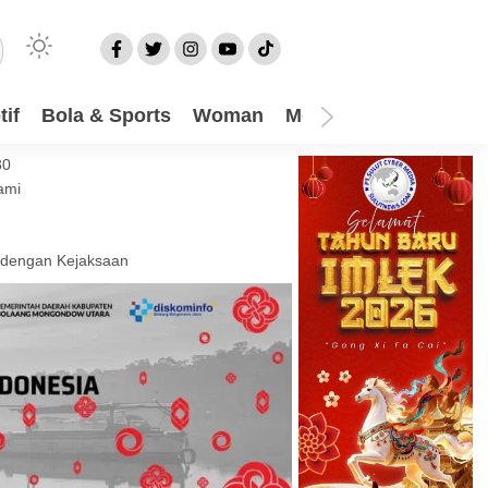
if
Bola & Sports
Woman
Mom
Video
More
30
ami
 dengan Kejaksaan