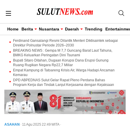
Home
Berita
Nusantara
Daerah
Trending
Entertainme
Ferdinand Gansalangi Resmi Dilantik Menteri Diktisaintek sebagai
Direktur Polnustar Periode 2026–2030
BREAKING NEWS : Gempa M 7,7 Guncang Barat Laut Tahuna,
BMKG Keluarkan Peringatan Dini Tsunami
Bupati Sitaro Ditahan, Dugaan Korupsi Dana Erupsi Gunung
Ruang Rugikan Negara Rp22,7 Miliar
Empat Kampung di Tatoareng Krisis Air, Warga Hadapi Ancaman
Kemarau
DPD ABPEDNAS Sulut Gelar Rapat Pleno Perdana Bahas
Program Kerja dan Tindak Lanjut Kerjasama dengan Kejaksaan
ASAHAN
· 11 Agu 2025
22:49
WITA
·