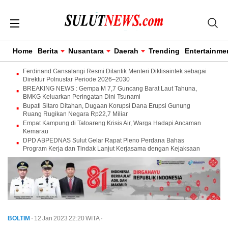
Home
Berita
Nusantara
Daerah
Trending
Entertainme
Ferdinand Gansalangi Resmi Dilantik Menteri Diktisaintek sebagai
Direktur Polnustar Periode 2026–2030
BREAKING NEWS : Gempa M 7,7 Guncang Barat Laut Tahuna,
BMKG Keluarkan Peringatan Dini Tsunami
Bupati Sitaro Ditahan, Dugaan Korupsi Dana Erupsi Gunung
Ruang Rugikan Negara Rp22,7 Miliar
Empat Kampung di Tatoareng Krisis Air, Warga Hadapi Ancaman
Kemarau
DPD ABPEDNAS Sulut Gelar Rapat Pleno Perdana Bahas
Program Kerja dan Tindak Lanjut Kerjasama dengan Kejaksaan
BOLTIM
· 12 Jan 2023
22:20
WITA
·