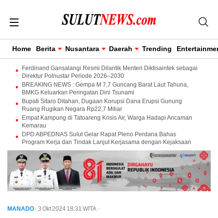
Home
Berita
Nusantara
Daerah
Trending
Entertainme
Ferdinand Gansalangi Resmi Dilantik Menteri Diktisaintek sebagai
Direktur Polnustar Periode 2026–2030
BREAKING NEWS : Gempa M 7,7 Guncang Barat Laut Tahuna,
BMKG Keluarkan Peringatan Dini Tsunami
Bupati Sitaro Ditahan, Dugaan Korupsi Dana Erupsi Gunung
Ruang Rugikan Negara Rp22,7 Miliar
Empat Kampung di Tatoareng Krisis Air, Warga Hadapi Ancaman
Kemarau
DPD ABPEDNAS Sulut Gelar Rapat Pleno Perdana Bahas
Program Kerja dan Tindak Lanjut Kerjasama dengan Kejaksaan
MANADO
· 3 Okt 2024
18:31
WITA
·