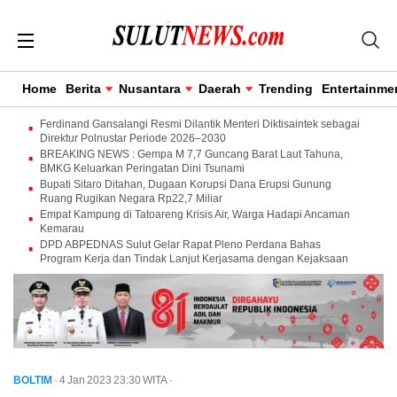
Home
Berita
Nusantara
Daerah
Trending
Entertainme
Ferdinand Gansalangi Resmi Dilantik Menteri Diktisaintek sebagai
Direktur Polnustar Periode 2026–2030
BREAKING NEWS : Gempa M 7,7 Guncang Barat Laut Tahuna,
BMKG Keluarkan Peringatan Dini Tsunami
Bupati Sitaro Ditahan, Dugaan Korupsi Dana Erupsi Gunung
Ruang Rugikan Negara Rp22,7 Miliar
Empat Kampung di Tatoareng Krisis Air, Warga Hadapi Ancaman
Kemarau
DPD ABPEDNAS Sulut Gelar Rapat Pleno Perdana Bahas
Program Kerja dan Tindak Lanjut Kerjasama dengan Kejaksaan
BOLTIM
· 4 Jan 2023
23:30
WITA
·