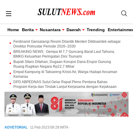
Home
Berita
Nusantara
Daerah
Trending
Entertainme
Ferdinand Gansalangi Resmi Dilantik Menteri Diktisaintek sebagai
Direktur Polnustar Periode 2026–2030
BREAKING NEWS : Gempa M 7,7 Guncang Barat Laut Tahuna,
BMKG Keluarkan Peringatan Dini Tsunami
Bupati Sitaro Ditahan, Dugaan Korupsi Dana Erupsi Gunung
Ruang Rugikan Negara Rp22,7 Miliar
Empat Kampung di Tatoareng Krisis Air, Warga Hadapi Ancaman
Kemarau
DPD ABPEDNAS Sulut Gelar Rapat Pleno Perdana Bahas
Program Kerja dan Tindak Lanjut Kerjasama dengan Kejaksaan
ADVETORIAL
· 11 Feb 2023
08:28
WITA
·