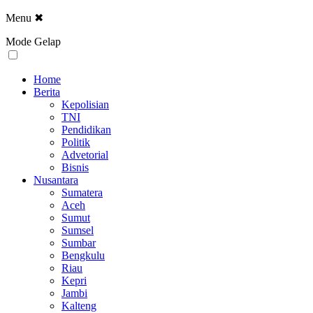
Menu
✖
Mode Gelap
Home
Berita
Kepolisian
TNI
Pendidikan
Politik
Advetorial
Bisnis
Nusantara
Sumatera
Aceh
Sumut
Sumsel
Sumbar
Bengkulu
Riau
Kepri
Jambi
Kalteng