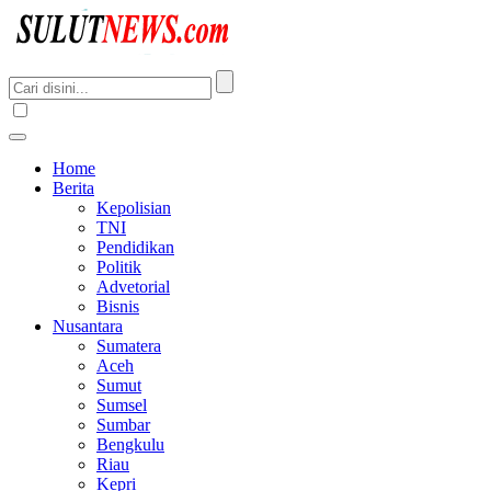
Home
Berita
Kepolisian
TNI
Pendidikan
Politik
Advetorial
Bisnis
Nusantara
Sumatera
Aceh
Sumut
Sumsel
Sumbar
Bengkulu
Riau
Kepri