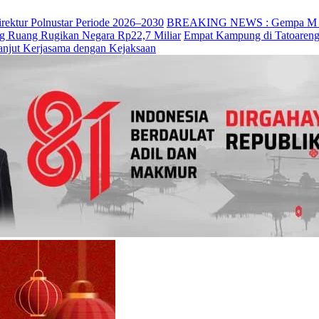
irektur Polnustar Periode 2026–2030
BREAKING NEWS : Gempa M 7,7 
ng Ruang Rugikan Negara Rp22,7 Miliar
Empat Kampung di Tatoareng
anjut Kerjasama dengan Kejaksaan