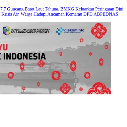
Guncang Barat Laut Tahuna, BMKG Keluarkan Peringatan Dini
 Krisis Air, Warga Hadapi Ancaman Kemarau
DPD ABPEDNAS