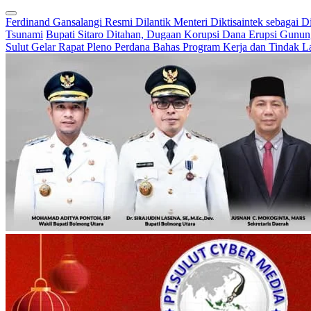
Ferdinand Gansalangi Resmi Dilantik Menteri Diktisaintek sebagai D
Tsunami
Bupati Sitaro Ditahan, Dugaan Korupsi Dana Erupsi Gunu
Sulut Gelar Rapat Pleno Perdana Bahas Program Kerja dan Tindak L