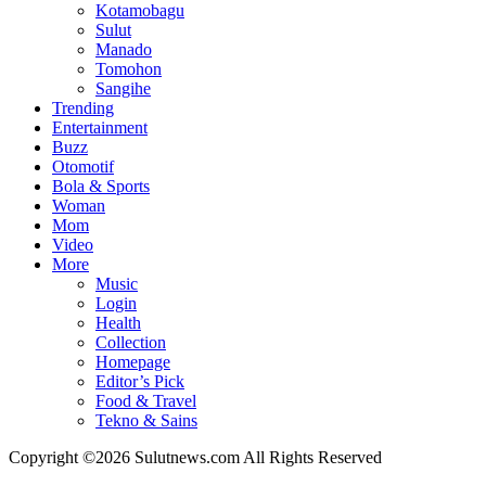
Kotamobagu
Sulut
Manado
Tomohon
Sangihe
Trending
Entertainment
Buzz
Otomotif
Bola & Sports
Woman
Mom
Video
More
Music
Login
Health
Collection
Homepage
Editor’s Pick
Food & Travel
Tekno & Sains
Copyright ©2026 Sulutnews.com All Rights Reserved