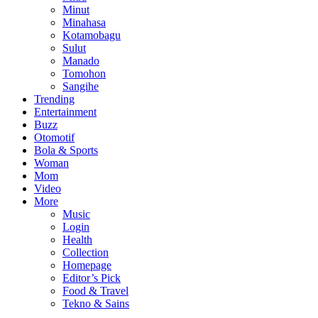
Minut
Minahasa
Kotamobagu
Sulut
Manado
Tomohon
Sangihe
Trending
Entertainment
Buzz
Otomotif
Bola & Sports
Woman
Mom
Video
More
Music
Login
Health
Collection
Homepage
Editor’s Pick
Food & Travel
Tekno & Sains