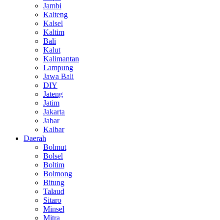
Jambi
Kalteng
Kalsel
Kaltim
Bali
Kalut
Kalimantan
Lampung
Jawa Bali
DIY
Jateng
Jatim
Jakarta
Jabar
Kalbar
Daerah
Bolmut
Bolsel
Boltim
Bolmong
Bitung
Talaud
Sitaro
Minsel
Mitra