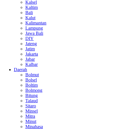
Kalsel
Kaltim
Bali
Kalut
Kalimantan
Lampung
Jawa Bali
DIY
Jateng
Jatim
Jakarta
Jabar
Kalbar
Daerah
Bolmut
Bolsel
Boltim
Bolmong
Bitung
Talaud
Sitaro
Minsel
Mitra
Minut
Minahasa