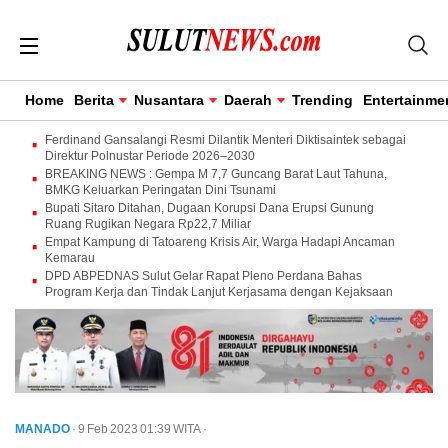
Home
Berita
Nusantara
Daerah
Trending
Entertainme
Ferdinand Gansalangi Resmi Dilantik Menteri Diktisaintek sebagai
Direktur Polnustar Periode 2026–2030
BREAKING NEWS : Gempa M 7,7 Guncang Barat Laut Tahuna,
BMKG Keluarkan Peringatan Dini Tsunami
Bupati Sitaro Ditahan, Dugaan Korupsi Dana Erupsi Gunung
Ruang Rugikan Negara Rp22,7 Miliar
Empat Kampung di Tatoareng Krisis Air, Warga Hadapi Ancaman
Kemarau
DPD ABPEDNAS Sulut Gelar Rapat Pleno Perdana Bahas
Program Kerja dan Tindak Lanjut Kerjasama dengan Kejaksaan
MANADO
· 9 Feb 2023
01:39
WITA
·