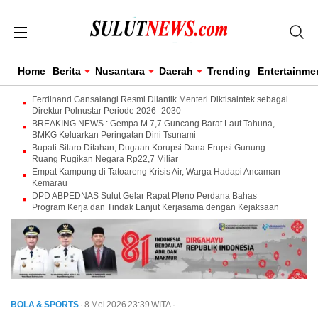
Home
Berita
Nusantara
Daerah
Trending
Entertainme
Ferdinand Gansalangi Resmi Dilantik Menteri Diktisaintek sebagai
Direktur Polnustar Periode 2026–2030
BREAKING NEWS : Gempa M 7,7 Guncang Barat Laut Tahuna,
BMKG Keluarkan Peringatan Dini Tsunami
Bupati Sitaro Ditahan, Dugaan Korupsi Dana Erupsi Gunung
Ruang Rugikan Negara Rp22,7 Miliar
Empat Kampung di Tatoareng Krisis Air, Warga Hadapi Ancaman
Kemarau
DPD ABPEDNAS Sulut Gelar Rapat Pleno Perdana Bahas
Program Kerja dan Tindak Lanjut Kerjasama dengan Kejaksaan
BOLA & SPORTS
· 8 Mei 2026
23:39
WITA
·