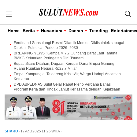
Home
Berita
Nusantara
Daerah
Trending
Entertainme
Ferdinand Gansalangi Resmi Dilantik Menteri Diktisaintek sebagai
Direktur Polnustar Periode 2026–2030
BREAKING NEWS : Gempa M 7,7 Guncang Barat Laut Tahuna,
BMKG Keluarkan Peringatan Dini Tsunami
Bupati Sitaro Ditahan, Dugaan Korupsi Dana Erupsi Gunung
Ruang Rugikan Negara Rp22,7 Miliar
Empat Kampung di Tatoareng Krisis Air, Warga Hadapi Ancaman
Kemarau
DPD ABPEDNAS Sulut Gelar Rapat Pleno Perdana Bahas
Program Kerja dan Tindak Lanjut Kerjasama dengan Kejaksaan
SITARO
· 17 Agu 2025
11:26
WITA
·