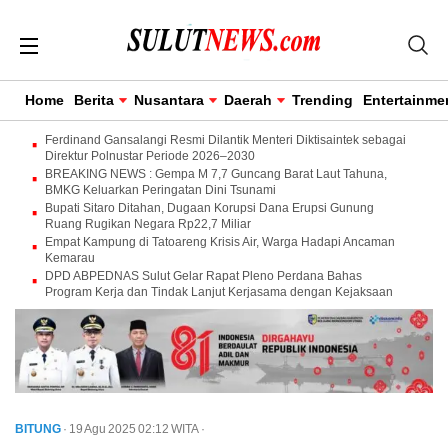
Home
Berita
Nusantara
Daerah
Trending
Entertainme
Ferdinand Gansalangi Resmi Dilantik Menteri Diktisaintek sebagai
Direktur Polnustar Periode 2026–2030
BREAKING NEWS : Gempa M 7,7 Guncang Barat Laut Tahuna,
BMKG Keluarkan Peringatan Dini Tsunami
Bupati Sitaro Ditahan, Dugaan Korupsi Dana Erupsi Gunung
Ruang Rugikan Negara Rp22,7 Miliar
Empat Kampung di Tatoareng Krisis Air, Warga Hadapi Ancaman
Kemarau
DPD ABPEDNAS Sulut Gelar Rapat Pleno Perdana Bahas
Program Kerja dan Tindak Lanjut Kerjasama dengan Kejaksaan
BITUNG
· 19 Agu 2025
02:12
WITA
·