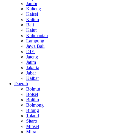
Jambi
Kalteng
Kalsel
Kaltim
Bali
Kalut
Kalimantan
Lampung
Jawa Bali
DIY
Jateng
Jatim
Jakarta
Jabar
Kalbar
Daerah
Bolmut
Bolsel
Boltim
Bolmong
Bitung
Talaud
Sitaro
Minsel
Mitra