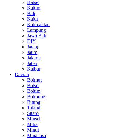
Kalsel
Kaltim
Bali
Kalut
Kalimantan
Lampung
Jawa Bali
DIY
Jateng
Jatim
Jakarta
Jabar
Kalbar
Daerah
Bolmut
Bolsel
Boltim
Bolmong
Bitung
Talaud
Sitaro
Minsel
Mitra
Minut
Minahasa