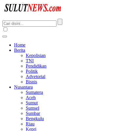
Home
Berita
Kepolisian
TNI
Pendidikan
Politik
Advetorial
Bisnis
Nusantara
Sumatera
Aceh
Sumut
Sumsel
Sumbar
Bengkulu
Riau
Kepri