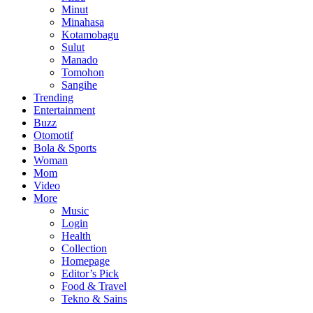
Minut
Minahasa
Kotamobagu
Sulut
Manado
Tomohon
Sangihe
Trending
Entertainment
Buzz
Otomotif
Bola & Sports
Woman
Mom
Video
More
Music
Login
Health
Collection
Homepage
Editor’s Pick
Food & Travel
Tekno & Sains