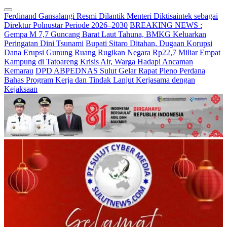
Ferdinand Gansalangi Resmi Dilantik Menteri Diktisaintek sebagai
Direktur Polnustar Periode 2026–2030
BREAKING NEWS :
Gempa M 7,7 Guncang Barat Laut Tahuna, BMKG Keluarkan
Peringatan Dini Tsunami
Bupati Sitaro Ditahan, Dugaan Korupsi
Dana Erupsi Gunung Ruang Rugikan Negara Rp22,7 Miliar
Empat
Kampung di Tatoareng Krisis Air, Warga Hadapi Ancaman
Kemarau
DPD ABPEDNAS Sulut Gelar Rapat Pleno Perdana
Bahas Program Kerja dan Tindak Lanjut Kerjasama dengan
Kejaksaan