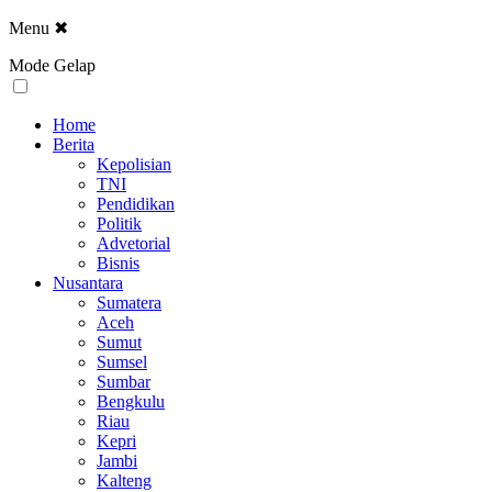
Menu
✖
Mode Gelap
Home
Berita
Kepolisian
TNI
Pendidikan
Politik
Advetorial
Bisnis
Nusantara
Sumatera
Aceh
Sumut
Sumsel
Sumbar
Bengkulu
Riau
Kepri
Jambi
Kalteng