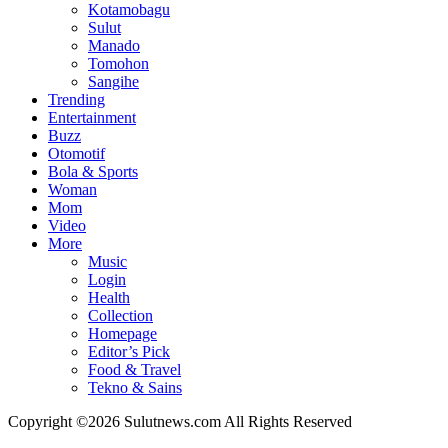
Kotamobagu
Sulut
Manado
Tomohon
Sangihe
Trending
Entertainment
Buzz
Otomotif
Bola & Sports
Woman
Mom
Video
More
Music
Login
Health
Collection
Homepage
Editor’s Pick
Food & Travel
Tekno & Sains
Copyright ©2026 Sulutnews.com All Rights Reserved