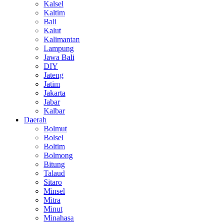
Kalsel
Kaltim
Bali
Kalut
Kalimantan
Lampung
Jawa Bali
DIY
Jateng
Jatim
Jakarta
Jabar
Kalbar
Daerah
Bolmut
Bolsel
Boltim
Bolmong
Bitung
Talaud
Sitaro
Minsel
Mitra
Minut
Minahasa