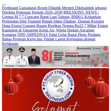
Ferdinand Gansalangi Resmi Dilantik Menteri Diktisaintek sebagai
Direktur Polnustar Periode 2026–2030
BREAKING NEWS :
Gempa M 7,7 Guncang Barat Laut Tahuna, BMKG Keluarkan
Peringatan Dini Tsunami
Bupati Sitaro Ditahan, Dugaan Korupsi
Dana Erupsi Gunung Ruang Rugikan Negara Rp22,7 Miliar
Empat
Kampung di Tatoareng Krisis Air, Warga Hadapi Ancaman
Kemarau
DPD ABPEDNAS Sulut Gelar Rapat Pleno Perdana
Bahas Program Kerja dan Tindak Lanjut Kerjasama dengan
Kejaksaan