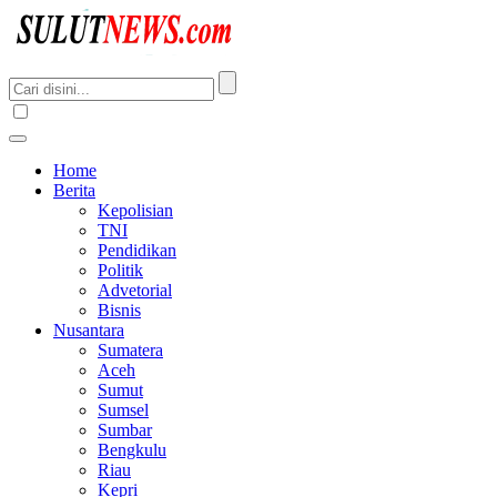
Home
Berita
Kepolisian
TNI
Pendidikan
Politik
Advetorial
Bisnis
Nusantara
Sumatera
Aceh
Sumut
Sumsel
Sumbar
Bengkulu
Riau
Kepri