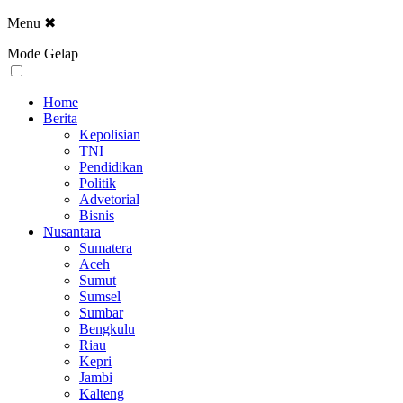
Menu
✖
Mode Gelap
Home
Berita
Kepolisian
TNI
Pendidikan
Politik
Advetorial
Bisnis
Nusantara
Sumatera
Aceh
Sumut
Sumsel
Sumbar
Bengkulu
Riau
Kepri
Jambi
Kalteng