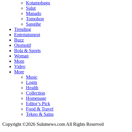
Kotamobagu
Sulut
Manado
Tomohon
Sangihe
Trending
Entertainment
Buzz
Otomotif
Bola & Sports
Woman
Mom
Video
More
Music
Login
Health
Collection
Homepage
Editor’s Pick
Food & Travel
Tekno & Sains
Copyright ©2026 Sulutnews.com All Rights Reserved