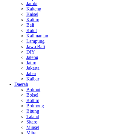
Jambi
Kalteng
Kalsel
Kaltim
Bali
Kalut
Kalimantan
Lampung
Jawa Bali
DIY
Jateng
Jatim
Jakarta
Jabar
Kalbar
Daerah
Bolmut
Bolsel
Boltim
Bolmong
Bitung
Talaud
Sitaro
Minsel
Mitra