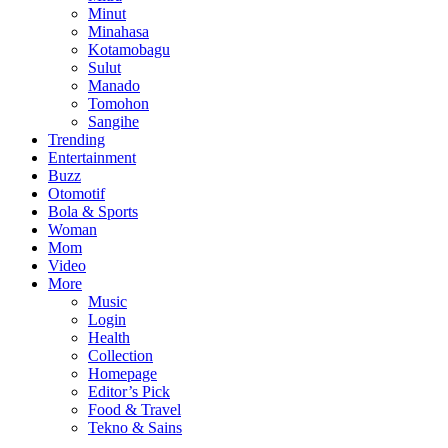
Minut
Minahasa
Kotamobagu
Sulut
Manado
Tomohon
Sangihe
Trending
Entertainment
Buzz
Otomotif
Bola & Sports
Woman
Mom
Video
More
Music
Login
Health
Collection
Homepage
Editor’s Pick
Food & Travel
Tekno & Sains