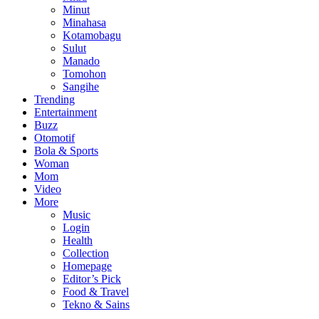
Minut
Minahasa
Kotamobagu
Sulut
Manado
Tomohon
Sangihe
Trending
Entertainment
Buzz
Otomotif
Bola & Sports
Woman
Mom
Video
More
Music
Login
Health
Collection
Homepage
Editor’s Pick
Food & Travel
Tekno & Sains