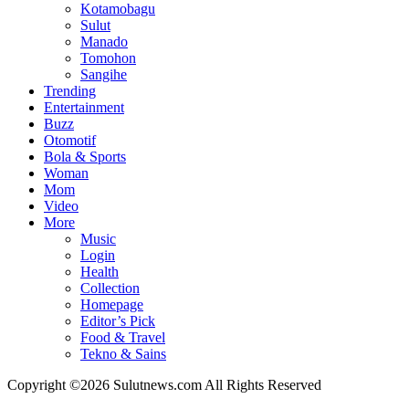
Kotamobagu
Sulut
Manado
Tomohon
Sangihe
Trending
Entertainment
Buzz
Otomotif
Bola & Sports
Woman
Mom
Video
More
Music
Login
Health
Collection
Homepage
Editor’s Pick
Food & Travel
Tekno & Sains
Copyright ©2026 Sulutnews.com All Rights Reserved