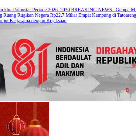
irektur Polnustar Periode 2026–2030
BREAKING NEWS : Gempa M 7,7 
ng Ruang Rugikan Negara Rp22,7 Miliar
Empat Kampung di Tatoareng
anjut Kerjasama dengan Kejaksaan