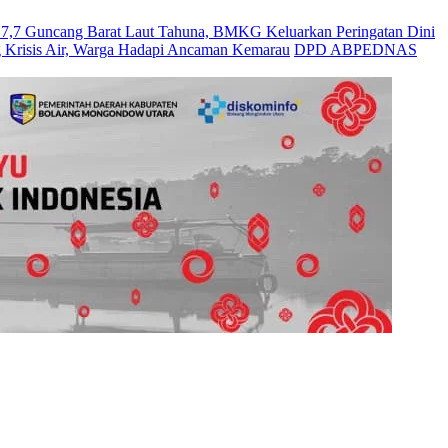
Guncang Barat Laut Tahuna, BMKG Keluarkan Peringatan Dini
 Krisis Air, Warga Hadapi Ancaman Kemarau
DPD ABPEDNAS