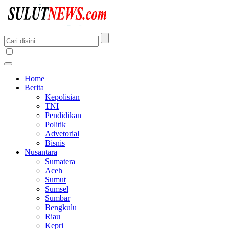
Home
Berita
Kepolisian
TNI
Pendidikan
Politik
Advetorial
Bisnis
Nusantara
Sumatera
Aceh
Sumut
Sumsel
Sumbar
Bengkulu
Riau
Kepri