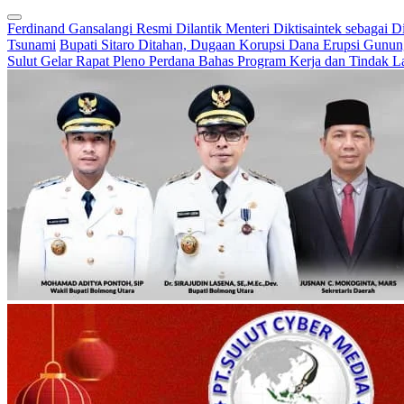
Ferdinand Gansalangi Resmi Dilantik Menteri Diktisaintek sebagai D
Tsunami
Bupati Sitaro Ditahan, Dugaan Korupsi Dana Erupsi Gunu
Sulut Gelar Rapat Pleno Perdana Bahas Program Kerja dan Tindak L