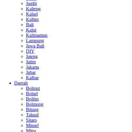
Jambi
Kalteng
Kalsel
Kaltim
Bali
Kalut
Kalimantan
Lampung
Jawa Bali
DIY
Jateng
Jatim
Jakarta
Jabar
Kalbar
Daerah
Bolmut
Bolsel
Boltim
Bolmong
Bitung
Talaud
Sitaro
Minsel
Mitra