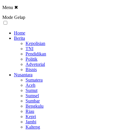
Menu
✖
Mode Gelap
Home
Berita
Kepolisian
TNI
Pendidikan
Politik
Advetorial
Bisnis
Nusantara
Sumatera
Aceh
Sumut
Sumsel
Sumbar
Bengkulu
Riau
Kepri
Jambi
Kalteng