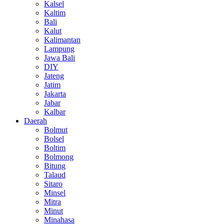
Kalsel
Kaltim
Bali
Kalut
Kalimantan
Lampung
Jawa Bali
DIY
Jateng
Jatim
Jakarta
Jabar
Kalbar
Daerah
Bolmut
Bolsel
Boltim
Bolmong
Bitung
Talaud
Sitaro
Minsel
Mitra
Minut
Minahasa