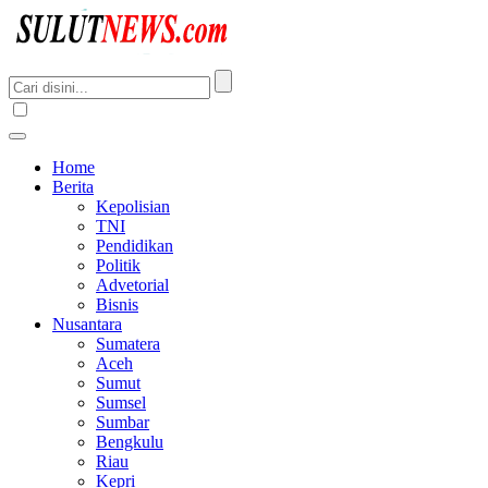
Home
Berita
Kepolisian
TNI
Pendidikan
Politik
Advetorial
Bisnis
Nusantara
Sumatera
Aceh
Sumut
Sumsel
Sumbar
Bengkulu
Riau
Kepri