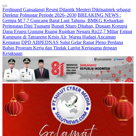
Ferdinand Gansalangi Resmi Dilantik Menteri Diktisaintek sebagai
Direktur Polnustar Periode 2026–2030
BREAKING NEWS :
Gempa M 7,7 Guncang Barat Laut Tahuna, BMKG Keluarkan
Peringatan Dini Tsunami
Bupati Sitaro Ditahan, Dugaan Korupsi
Dana Erupsi Gunung Ruang Rugikan Negara Rp22,7 Miliar
Empat
Kampung di Tatoareng Krisis Air, Warga Hadapi Ancaman
Kemarau
DPD ABPEDNAS Sulut Gelar Rapat Pleno Perdana
Bahas Program Kerja dan Tindak Lanjut Kerjasama dengan
Kejaksaan