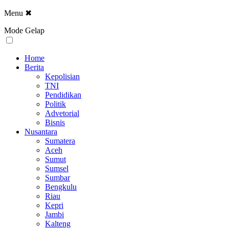
Menu
✖
Mode Gelap
Home
Berita
Kepolisian
TNI
Pendidikan
Politik
Advetorial
Bisnis
Nusantara
Sumatera
Aceh
Sumut
Sumsel
Sumbar
Bengkulu
Riau
Kepri
Jambi
Kalteng