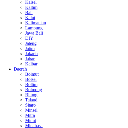
Kalsel
Kaltim
Bali
Kalut
Kalimantan
Lampung
Jawa Bali
DIY
Jateng
Jatim
Jakarta
Jabar
Kalbar
Daerah
Bolmut
Bolsel
Boltim
Bolmong
Bitung
Talaud
Sitaro
Minsel
Mitra
Minut
Minahasa