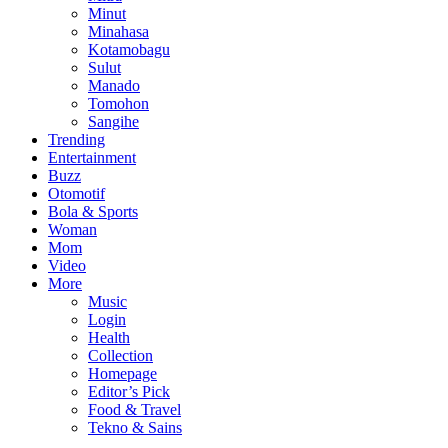
Minut
Minahasa
Kotamobagu
Sulut
Manado
Tomohon
Sangihe
Trending
Entertainment
Buzz
Otomotif
Bola & Sports
Woman
Mom
Video
More
Music
Login
Health
Collection
Homepage
Editor’s Pick
Food & Travel
Tekno & Sains