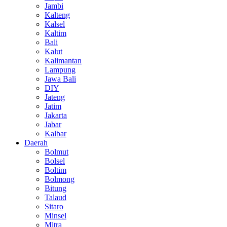
Jambi
Kalteng
Kalsel
Kaltim
Bali
Kalut
Kalimantan
Lampung
Jawa Bali
DIY
Jateng
Jatim
Jakarta
Jabar
Kalbar
Daerah
Bolmut
Bolsel
Boltim
Bolmong
Bitung
Talaud
Sitaro
Minsel
Mitra