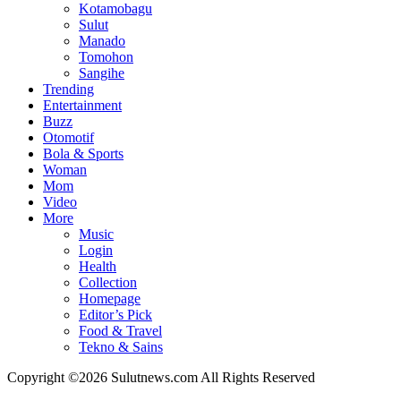
Kotamobagu
Sulut
Manado
Tomohon
Sangihe
Trending
Entertainment
Buzz
Otomotif
Bola & Sports
Woman
Mom
Video
More
Music
Login
Health
Collection
Homepage
Editor’s Pick
Food & Travel
Tekno & Sains
Copyright ©2026 Sulutnews.com All Rights Reserved