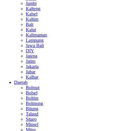
Jambi
Kalteng
Kalsel
Kaltim
Bali
Kalut
Kalimantan
Lampung
Jawa Bali
DIY
Jateng
Jatim
Jakarta
Jabar
Kalbar
Daerah
Bolmut
Bolsel
Boltim
Bolmong
Bitung
Talaud
Sitaro
Minsel
Mitra