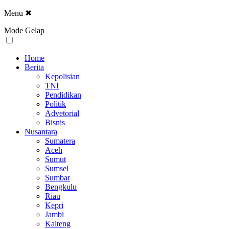
Menu
✖
Mode Gelap
Home
Berita
Kepolisian
TNI
Pendidikan
Politik
Advetorial
Bisnis
Nusantara
Sumatera
Aceh
Sumut
Sumsel
Sumbar
Bengkulu
Riau
Kepri
Jambi
Kalteng