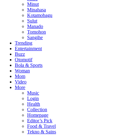
Minut
Minahasa
Kotamobagu
Sulut
Manado
Tomohon
Sangihe
Trending
Entertainment
Buzz
Otomotif
Bola & Sports
Woman
Mom
Video
More
Music
Login
Health
Collection
Homepage
Editor’s Pick
Food & Travel
Tekno & Sains