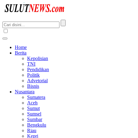
Home
Berita
Kepolisian
TNI
Pendidikan
Politik
Advetorial
Bisnis
Nusantara
Sumatera
Aceh
Sumut
Sumsel
Sumbar
Bengkulu
Riau
Kepri