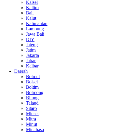
Kalsel
Kaltim
Bali
Kalut
Kalimantan
Lampung
Jawa Bali
DIY
Jateng
Jatim
Jakarta
Jabar
Kalbar
Daerah
Bolmut
Bolsel
Boltim
Bolmong
Bitung
Talaud
Sitaro
Minsel
Mitra
Minut
Minahasa