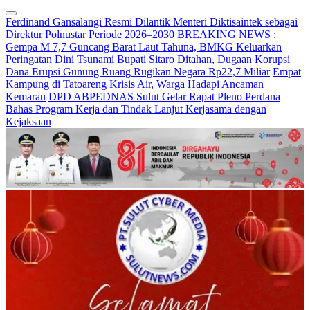
Ferdinand Gansalangi Resmi Dilantik Menteri Diktisaintek sebagai
Direktur Polnustar Periode 2026–2030
BREAKING NEWS :
Gempa M 7,7 Guncang Barat Laut Tahuna, BMKG Keluarkan
Peringatan Dini Tsunami
Bupati Sitaro Ditahan, Dugaan Korupsi
Dana Erupsi Gunung Ruang Rugikan Negara Rp22,7 Miliar
Empat
Kampung di Tatoareng Krisis Air, Warga Hadapi Ancaman
Kemarau
DPD ABPEDNAS Sulut Gelar Rapat Pleno Perdana
Bahas Program Kerja dan Tindak Lanjut Kerjasama dengan
Kejaksaan