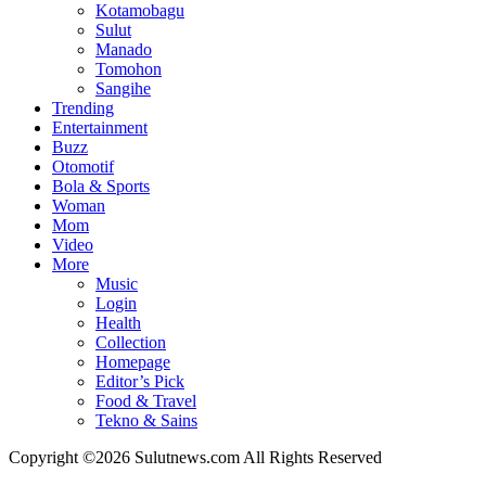
Kotamobagu
Sulut
Manado
Tomohon
Sangihe
Trending
Entertainment
Buzz
Otomotif
Bola & Sports
Woman
Mom
Video
More
Music
Login
Health
Collection
Homepage
Editor’s Pick
Food & Travel
Tekno & Sains
Copyright ©2026 Sulutnews.com All Rights Reserved