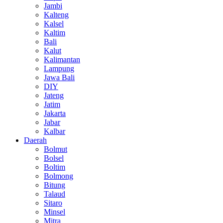
Jambi
Kalteng
Kalsel
Kaltim
Bali
Kalut
Kalimantan
Lampung
Jawa Bali
DIY
Jateng
Jatim
Jakarta
Jabar
Kalbar
Daerah
Bolmut
Bolsel
Boltim
Bolmong
Bitung
Talaud
Sitaro
Minsel
Mitra