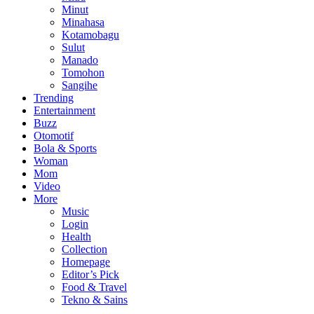
Minut
Minahasa
Kotamobagu
Sulut
Manado
Tomohon
Sangihe
Trending
Entertainment
Buzz
Otomotif
Bola & Sports
Woman
Mom
Video
More
Music
Login
Health
Collection
Homepage
Editor’s Pick
Food & Travel
Tekno & Sains