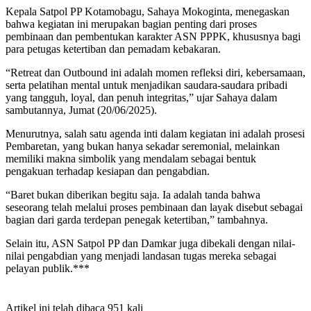
Kepala Satpol PP Kotamobagu, Sahaya Mokoginta, menegaskan
bahwa kegiatan ini merupakan bagian penting dari proses
pembinaan dan pembentukan karakter ASN PPPK, khususnya bagi
para petugas ketertiban dan pemadam kebakaran.
“Retreat dan Outbound ini adalah momen refleksi diri, kebersamaan,
serta pelatihan mental untuk menjadikan saudara-saudara pribadi
yang tangguh, loyal, dan penuh integritas,” ujar Sahaya dalam
sambutannya, Jumat (20/06/2025).
Menurutnya, salah satu agenda inti dalam kegiatan ini adalah prosesi
Pembaretan, yang bukan hanya sekadar seremonial, melainkan
memiliki makna simbolik yang mendalam sebagai bentuk
pengakuan terhadap kesiapan dan pengabdian.
“Baret bukan diberikan begitu saja. Ia adalah tanda bahwa
seseorang telah melalui proses pembinaan dan layak disebut sebagai
bagian dari garda terdepan penegak ketertiban,” tambahnya.
Selain itu, ASN Satpol PP dan Damkar juga dibekali dengan nilai-
nilai pengabdian yang menjadi landasan tugas mereka sebagai
pelayan publik.***
Artikel ini telah dibaca 951 kali