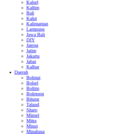
Kalsel
Kaltim
Bali
Kalut
Kalimantan
Lampung
Jawa Bali
DIY
Jateng
Jatim
Jakarta
Jabar
Kalbar
Daerah
Bolmut
Bolsel
Boltim
Bolmong
Bitung
Talaud
Sitaro
Minsel
Mitra
Minut
Minahasa