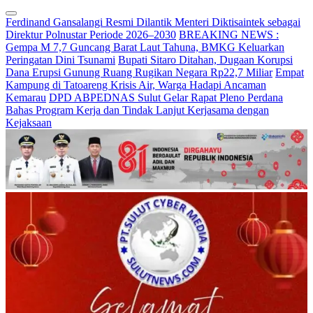
Ferdinand Gansalangi Resmi Dilantik Menteri Diktisaintek sebagai
Direktur Polnustar Periode 2026–2030
BREAKING NEWS :
Gempa M 7,7 Guncang Barat Laut Tahuna, BMKG Keluarkan
Peringatan Dini Tsunami
Bupati Sitaro Ditahan, Dugaan Korupsi
Dana Erupsi Gunung Ruang Rugikan Negara Rp22,7 Miliar
Empat
Kampung di Tatoareng Krisis Air, Warga Hadapi Ancaman
Kemarau
DPD ABPEDNAS Sulut Gelar Rapat Pleno Perdana
Bahas Program Kerja dan Tindak Lanjut Kerjasama dengan
Kejaksaan