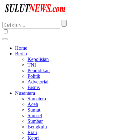
Home
Berita
Kepolisian
TNI
Pendidikan
Politik
Advetorial
Bisnis
Nusantara
Sumatera
Aceh
Sumut
Sumsel
Sumbar
Bengkulu
Riau
Kepri