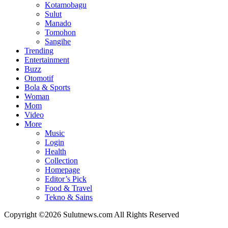
Kotamobagu
Sulut
Manado
Tomohon
Sangihe
Trending
Entertainment
Buzz
Otomotif
Bola & Sports
Woman
Mom
Video
More
Music
Login
Health
Collection
Homepage
Editor’s Pick
Food & Travel
Tekno & Sains
Copyright ©2026 Sulutnews.com All Rights Reserved