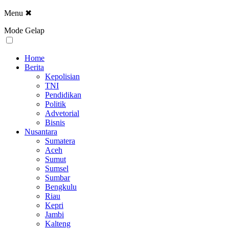
Menu
✖
Mode Gelap
Home
Berita
Kepolisian
TNI
Pendidikan
Politik
Advetorial
Bisnis
Nusantara
Sumatera
Aceh
Sumut
Sumsel
Sumbar
Bengkulu
Riau
Kepri
Jambi
Kalteng