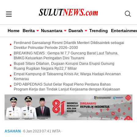
Home
Berita
Nusantara
Daerah
Trending
Entertainme
Ferdinand Gansalangi Resmi Dilantik Menteri Diktisaintek sebagai
Direktur Polnustar Periode 2026–2030
BREAKING NEWS : Gempa M 7,7 Guncang Barat Laut Tahuna,
BMKG Keluarkan Peringatan Dini Tsunami
Bupati Sitaro Ditahan, Dugaan Korupsi Dana Erupsi Gunung
Ruang Rugikan Negara Rp22,7 Miliar
Empat Kampung di Tatoareng Krisis Air, Warga Hadapi Ancaman
Kemarau
DPD ABPEDNAS Sulut Gelar Rapat Pleno Perdana Bahas
Program Kerja dan Tindak Lanjut Kerjasama dengan Kejaksaan
ASAHAN
· 6 Jan 2023
07:41
WITA
·