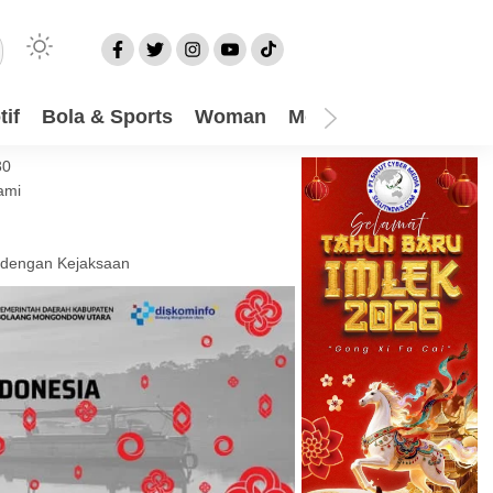
if
Bola & Sports
Woman
Mom
Video
More
30
ami
 dengan Kejaksaan