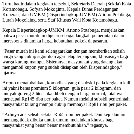
Turut hadir dalam kegiatan tersebut, Sekretaris Daerah (Sekda) Kota
Kotamobagu, Sofyan Mokoginta, Kepala Dinas Perdagangan,
Koperasi, dan UMKM (Disperindagkop-UMKM) Ariono Potabuga,
Lurah Mogolaing, serta Staf Khusus Wali Kota Kotamobagu.
Kepala Disperindagkop-UMKM, Ariono Potabuga, menjelaskan
bahwa pasar murah ini digelar sebagai langkah pemerintah dalam
merespons dinamika harga kebutuhan pokok di pasaran.
“Pasar murah ini kami selenggarakan dengan memberikan selisih
harga yang cukup signifikan agar tetap terjangkau, khususnya bagi
warga kurang mampu. Sistemnya, masyarakat yang datang akan
mengambil kupon yang sudah disiapkan oleh Disperindagkop,”
ujarnya.
Ariono menambahkan, komoditas yang disubsidi pada kegiatan kali
ini yakni beras premium 5 kilogram, gula pasir 2 kilogram, dan
minyak goreng 2 liter. Jika dibeli dengan harga normal, totalnya
mencapai Rp145 ribu per paket. Namun melalui subsidi pemerintah,
masyarakat kurang mampu cukup membayar Rp81 ribu per paket.
“Artinya ada selisih sekitar Rp65 ribu per paket. Dan kegiatan ini
memang tidak dibuka untuk umum, melainkan khusus bagi
masyarakat yang benar-benar membutuhkan,” tegasnya.