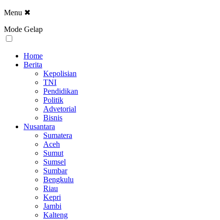
Menu
✖
Mode Gelap
Home
Berita
Kepolisian
TNI
Pendidikan
Politik
Advetorial
Bisnis
Nusantara
Sumatera
Aceh
Sumut
Sumsel
Sumbar
Bengkulu
Riau
Kepri
Jambi
Kalteng