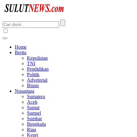
Home
Berita
Kepolisian
TNI
Pendidikan
Politik
Advetorial
Bisnis
Nusantara
Sumatera
Aceh
Sumut
Sumsel
Sumbar
Bengkulu
Riau
Kepri