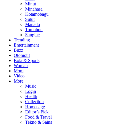
Minut
Minahasa
Kotamobagu
Sulut
Manado
Tomohon
Sangihe
Trending
Entertainment
Buzz
Otomotif
Bola & Sports
Woman
Mom
Video
More
Music
Login
Health
Collection
Homepage
Editor’s Pick
Food & Travel
Tekno & Sains