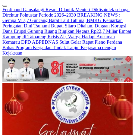
Ferdinand Gansalangi Resmi Dilantik Menteri Diktisaintek sebagai
Direktur Polnustar Periode 2026–2030
BREAKING NEWS :
Gempa M 7,7 Guncang Barat Laut Tahuna, BMKG Keluarkan
Peringatan Dini Tsunami
Bupati Sitaro Ditahan, Dugaan Korupsi
Dana Erupsi Gunung Ruang Rugikan Negara Rp22,7 Miliar
Empat
Kampung di Tatoareng Krisis Air, Warga Hadapi Ancaman
Kemarau
DPD ABPEDNAS Sulut Gelar Rapat Pleno Perdana
Bahas Program Kerja dan Tindak Lanjut Kerjasama dengan
Kejaksaan