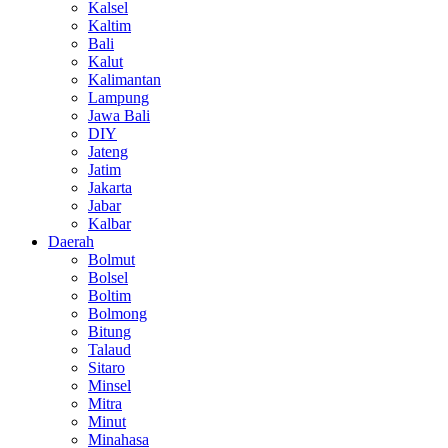
Kalsel
Kaltim
Bali
Kalut
Kalimantan
Lampung
Jawa Bali
DIY
Jateng
Jatim
Jakarta
Jabar
Kalbar
Daerah
Bolmut
Bolsel
Boltim
Bolmong
Bitung
Talaud
Sitaro
Minsel
Mitra
Minut
Minahasa