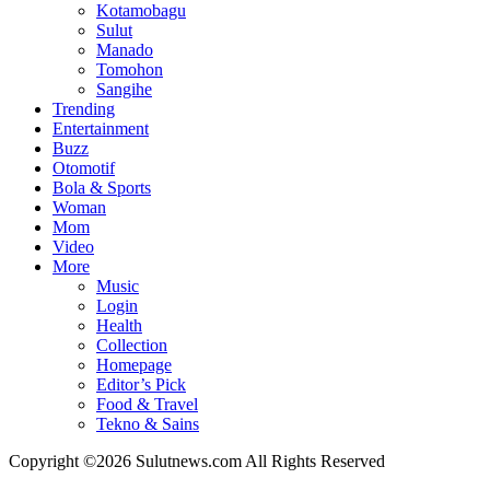
Kotamobagu
Sulut
Manado
Tomohon
Sangihe
Trending
Entertainment
Buzz
Otomotif
Bola & Sports
Woman
Mom
Video
More
Music
Login
Health
Collection
Homepage
Editor’s Pick
Food & Travel
Tekno & Sains
Copyright ©2026 Sulutnews.com All Rights Reserved