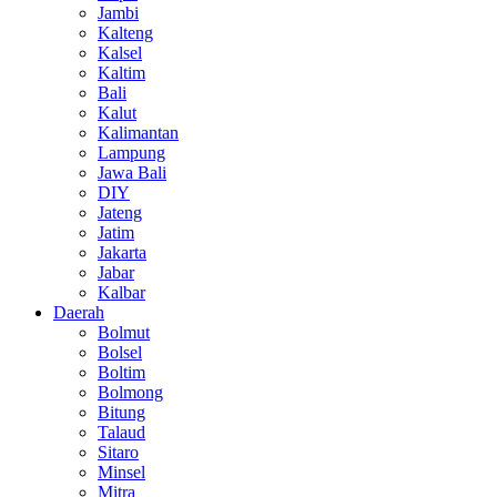
Jambi
Kalteng
Kalsel
Kaltim
Bali
Kalut
Kalimantan
Lampung
Jawa Bali
DIY
Jateng
Jatim
Jakarta
Jabar
Kalbar
Daerah
Bolmut
Bolsel
Boltim
Bolmong
Bitung
Talaud
Sitaro
Minsel
Mitra