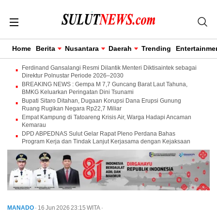
Home
Berita
Nusantara
Daerah
Trending
Entertainme
Ferdinand Gansalangi Resmi Dilantik Menteri Diktisaintek sebagai
Direktur Polnustar Periode 2026–2030
BREAKING NEWS : Gempa M 7,7 Guncang Barat Laut Tahuna,
BMKG Keluarkan Peringatan Dini Tsunami
Bupati Sitaro Ditahan, Dugaan Korupsi Dana Erupsi Gunung
Ruang Rugikan Negara Rp22,7 Miliar
Empat Kampung di Tatoareng Krisis Air, Warga Hadapi Ancaman
Kemarau
DPD ABPEDNAS Sulut Gelar Rapat Pleno Perdana Bahas
Program Kerja dan Tindak Lanjut Kerjasama dengan Kejaksaan
MANADO
· 16 Jun 2026
23:15
WITA
·