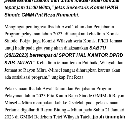
pelaksanaan ibadah dan untuk ibadah akan dimulai
tepat jam 11:00 Witta,” jelas Sekertaris Komisi P/KB
.
Sinode GMIM Pnt Reza Rumambi
Mengingat pentingnya Ibadah Awal Tahun dan Penjabaran
Program pelayanan tahun 2023, diharapkan kehadiran Komisi
Sinode, Pokja, juga Komisi Wilayah serta Komisi P/KB Jemaat
untuj hadir pada giat yang akan dilaksanakan
SABTU
(28/1/2023) bertempat di SPORT HAL KANTOR DPRD
.” Kehadiran teman-teman Pnt baik, Wilayah dan
KAB. MITRA
Jemaat se Rayon Mitra -Minsel sangat diharapkan karena akan
ada sosialisasi program,” ungkap Pnt Reza.
Pelaksanaan Ibadah Awal Tahun dan Penjabaran Program
Pelayanan tahun 2023 Pria Kaum Bapa Sinode GMIM di Rayon
Minsel – Mitra merupakan kali ke 2 setelah pada pelaksanaan
Pertama digellar di Rayon Bitung – Minut pada Sabtu 21 Januari
2023 di GMIM Betlehem Tetei Wilayah Tatelu
)
.(josh tinungki