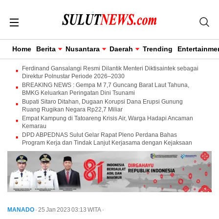
Home
Berita
Nusantara
Daerah
Trending
Entertainme
Ferdinand Gansalangi Resmi Dilantik Menteri Diktisaintek sebagai
Direktur Polnustar Periode 2026–2030
BREAKING NEWS : Gempa M 7,7 Guncang Barat Laut Tahuna,
BMKG Keluarkan Peringatan Dini Tsunami
Bupati Sitaro Ditahan, Dugaan Korupsi Dana Erupsi Gunung
Ruang Rugikan Negara Rp22,7 Miliar
Empat Kampung di Tatoareng Krisis Air, Warga Hadapi Ancaman
Kemarau
DPD ABPEDNAS Sulut Gelar Rapat Pleno Perdana Bahas
Program Kerja dan Tindak Lanjut Kerjasama dengan Kejaksaan
MANADO
· 25 Jan 2023
03:13
WITA
·