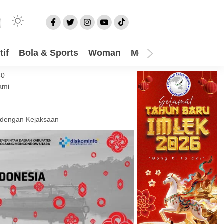
if
Bola & Sports
Woman
Mom
Video
More
30
ami
 dengan Kejaksaan