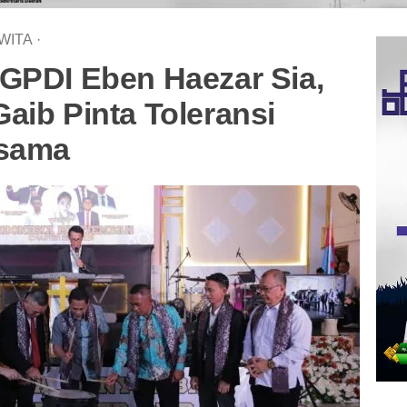
WITA
·
 GPDI Eben Haezar Sia,
aib Pinta Toleransi
rsama