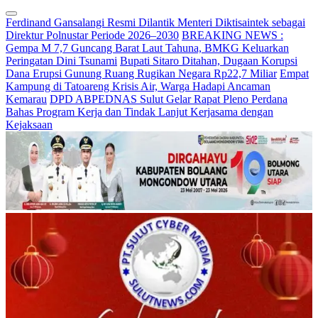
Ferdinand Gansalangi Resmi Dilantik Menteri Diktisaintek sebagai
Direktur Polnustar Periode 2026–2030
BREAKING NEWS :
Gempa M 7,7 Guncang Barat Laut Tahuna, BMKG Keluarkan
Peringatan Dini Tsunami
Bupati Sitaro Ditahan, Dugaan Korupsi
Dana Erupsi Gunung Ruang Rugikan Negara Rp22,7 Miliar
Empat
Kampung di Tatoareng Krisis Air, Warga Hadapi Ancaman
Kemarau
DPD ABPEDNAS Sulut Gelar Rapat Pleno Perdana
Bahas Program Kerja dan Tindak Lanjut Kerjasama dengan
Kejaksaan