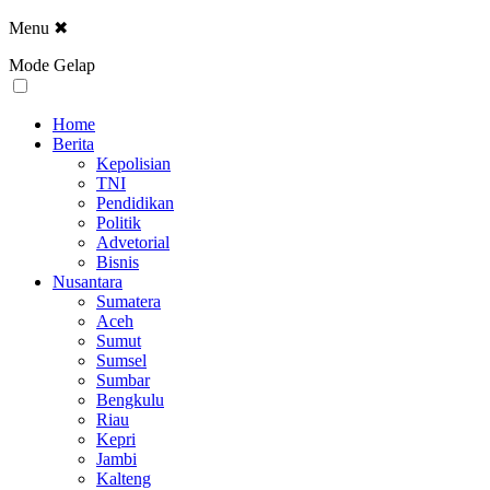
Menu
✖
Mode Gelap
Home
Berita
Kepolisian
TNI
Pendidikan
Politik
Advetorial
Bisnis
Nusantara
Sumatera
Aceh
Sumut
Sumsel
Sumbar
Bengkulu
Riau
Kepri
Jambi
Kalteng