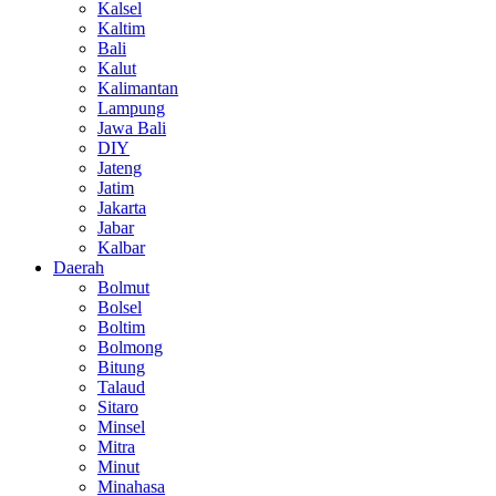
Kalsel
Kaltim
Bali
Kalut
Kalimantan
Lampung
Jawa Bali
DIY
Jateng
Jatim
Jakarta
Jabar
Kalbar
Daerah
Bolmut
Bolsel
Boltim
Bolmong
Bitung
Talaud
Sitaro
Minsel
Mitra
Minut
Minahasa