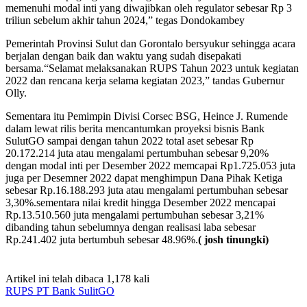
memenuhi modal inti yang diwajibkan oleh regulator sebesar Rp 3
triliun sebelum akhir tahun 2024,” tegas Dondokambey
Pemerintah Provinsi Sulut dan Gorontalo bersyukur sehingga acara
berjalan dengan baik dan waktu yang sudah disepakati
bersama.“Selamat melaksanakan RUPS Tahun 2023 untuk kegiatan
2022 dan rencana kerja selama kegiatan 2023,” tandas Gubernur
Olly.
Sementara itu Pemimpin Divisi Corsec BSG, Heince J. Rumende
dalam lewat rilis berita mencantumkan proyeksi bisnis Bank
SulutGO sampai dengan tahun 2022 total aset sebesar Rp
20.172.214 juta atau mengalami pertumbuhan sebesar 9,20%
dengan modal inti per Desember 2022 memcapai Rp1.725.053 juta
juga per Desemner 2022 dapat menghimpun Dana Pihak Ketiga
sebesar Rp.16.188.293 juta atau mengalami pertumbuhan sebesar
3,30%.sementara nilai kredit hingga Desember 2022 mencapai
Rp.13.510.560 juta mengalami pertumbuhan sebesar 3,21%
dibanding tahun sebelumnya dengan realisasi laba sebesar
Rp.241.402 juta bertumbuh sebesar 48.96%.
( josh tinungki)
Artikel ini telah dibaca 1,178 kali
RUPS PT Bank SulitGO