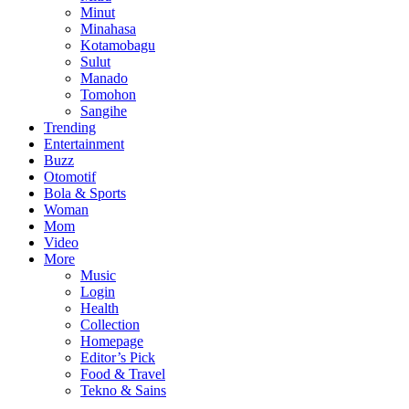
Minut
Minahasa
Kotamobagu
Sulut
Manado
Tomohon
Sangihe
Trending
Entertainment
Buzz
Otomotif
Bola & Sports
Woman
Mom
Video
More
Music
Login
Health
Collection
Homepage
Editor’s Pick
Food & Travel
Tekno & Sains