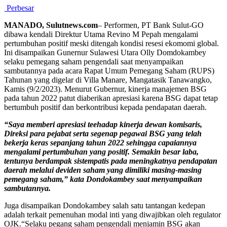
Perbesar
MANADO, Sulutnews.com
– Performen, PT Bank Sulut-GO
dibawa kendali Direktur Utama Revino M Pepah mengalami
pertumbuhan positif meski ditengah kondisi resesi ekomomi global.
Ini disampaikan Gunernur Sulawesi Utara Olly Domdokambey
selaku pemegang saham pengendali saat menyampaikan
sambutannya pada acara Rapat Umum Pemegang Saham (RUPS)
Tahunan yang digelar di Villa Manare, Mangatasik Tanawangko,
Kamis (9/2/2023). Menurut Gubernur, kinerja manajemen BSG
pada tahun 2022 patut diaberikan apresiasi karena BSG dapat tetap
bertumbuh positif dan berkontribusi kepada pendapatan daerah.
“Saya memberi apresiasi teehadap kinerja dewan komisaris,
Direksi para pejabat serta segenap pegawai BSG yang telah
bekerja keras sepanjang tahun 2022 sehingga capaiannya
mengalami pertumbuhan yang positif. Semakin besar laba,
tentunya berdampak sistempatis pada meningkatnya pendapatan
daerah melalui deviden saham yang dimiliki masing-masing
pemegang saham,” kata Dondokambey saat menyampaikan
sambutannya.
Juga disampaikan Dondokambey salah satu tantangan kedepan
adalah terkait pemenuhan modal inti yang diwajibkan oleh regulator
OJK.“Selaku pegang saham pengendali menjamin BSG akan