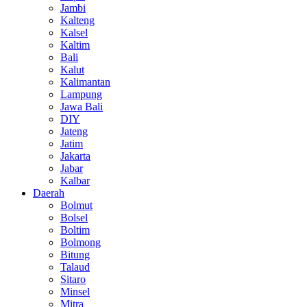
Jambi
Kalteng
Kalsel
Kaltim
Bali
Kalut
Kalimantan
Lampung
Jawa Bali
DIY
Jateng
Jatim
Jakarta
Jabar
Kalbar
Daerah
Bolmut
Bolsel
Boltim
Bolmong
Bitung
Talaud
Sitaro
Minsel
Mitra