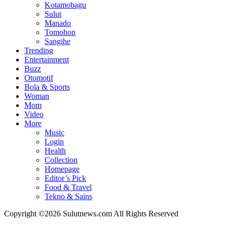
Kotamobagu
Sulut
Manado
Tomohon
Sangihe
Trending
Entertainment
Buzz
Otomotif
Bola & Sports
Woman
Mom
Video
More
Music
Login
Health
Collection
Homepage
Editor’s Pick
Food & Travel
Tekno & Sains
Copyright ©2026 Sulutnews.com All Rights Reserved