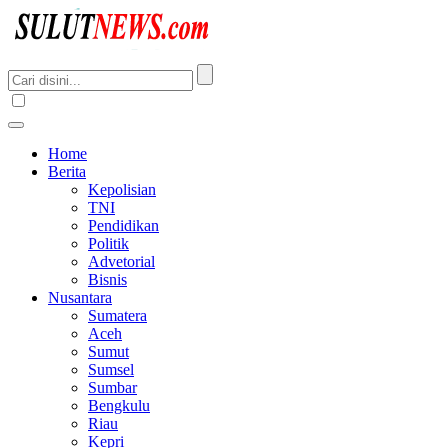
Home
Berita
Kepolisian
TNI
Pendidikan
Politik
Advetorial
Bisnis
Nusantara
Sumatera
Aceh
Sumut
Sumsel
Sumbar
Bengkulu
Riau
Kepri