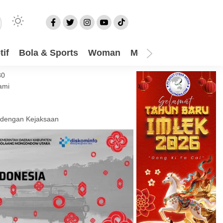
if
Bola & Sports
Woman
Mom
Video
More
30
ami
 dengan Kejaksaan