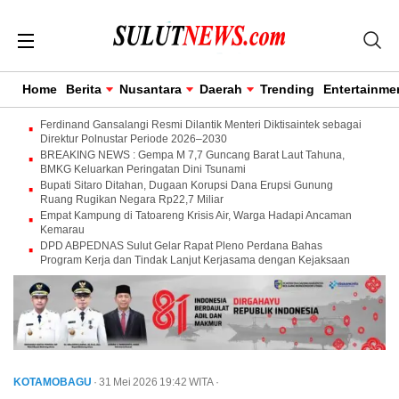
Home
Berita
Nusantara
Daerah
Trending
Entertainme
Ferdinand Gansalangi Resmi Dilantik Menteri Diktisaintek sebagai
Direktur Polnustar Periode 2026–2030
BREAKING NEWS : Gempa M 7,7 Guncang Barat Laut Tahuna,
BMKG Keluarkan Peringatan Dini Tsunami
Bupati Sitaro Ditahan, Dugaan Korupsi Dana Erupsi Gunung
Ruang Rugikan Negara Rp22,7 Miliar
Empat Kampung di Tatoareng Krisis Air, Warga Hadapi Ancaman
Kemarau
DPD ABPEDNAS Sulut Gelar Rapat Pleno Perdana Bahas
Program Kerja dan Tindak Lanjut Kerjasama dengan Kejaksaan
KOTAMOBAGU
· 31 Mei 2026
19:42
WITA
·