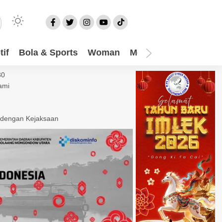
if
Bola & Sports
Woman
Mom
Video
More
30
ami
 dengan Kejaksaan