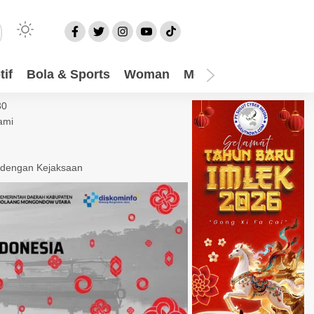
if
Bola & Sports
Woman
Mom
Video
More
30
ami
 dengan Kejaksaan